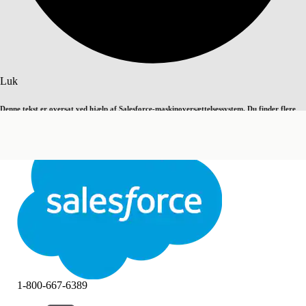
Søg
Luk
Denne tekst er oversat ved hjælp af Salesforce-maskinoversættelsessystem. Du finder flere
Skift til engelsk
Ikke nu
detaljer
her
.
Luk
Luk
1-800-667-6389