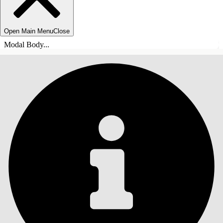
Open Main Menu
Close
Modal Body...
INDHOLD
Søg
Vis indholdsfortegnelse
Indhold