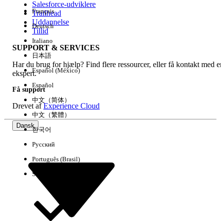
Salesforce-udviklere
Français
Trailhead
Experience
Uddannelse
Deutsch
Tillid
Italiano
SUPPORT & SERVICES
日本語
Har du brug for hjælp? Find flere ressourcer, eller få kontakt med e
Ryd alle
Udført
Español (México)
ekspert.
Español
Få support
中文（简体）
Drevet af
Experience Cloud
中文（繁體）
Dansk
한국어
Русский
Português (Brasil)
Suomi
Ingen resultater