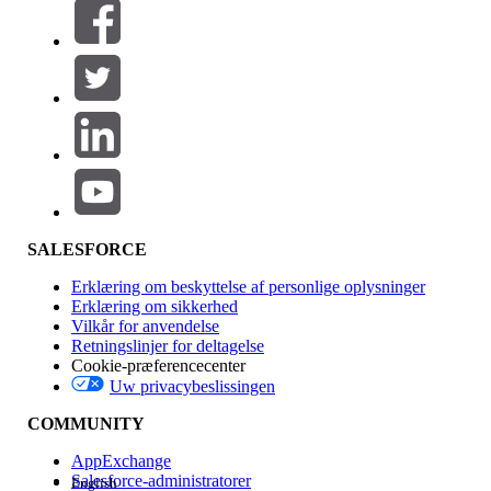
Filtrer efter (0)
VÆLG FILTRE
Tilføj
Produktområde
Funktionspåvirkning
SALESFORCE
Erklæring om beskyttelse af personlige oplysninger
Erklæring om sikkerhed
Vilkår for anvendelse
Retningslinjer for deltagelse
Cookie-præferencecenter
Uw privacybeslissingen
Version
COMMUNITY
AppExchange
Salesforce-administratorer
English