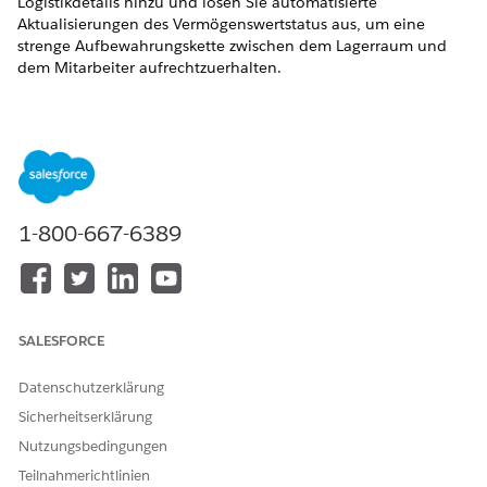
Logistikdetails hinzu und lösen Sie automatisierte
Aktualisierungen des Vermögenswertstatus aus, um eine
strenge Aufbewahrungskette zwischen dem Lagerraum und
dem Mitarbeiter aufrechtzuerhalten.
ERFORDERLICHE EDITIONEN
Verfügbarkeit: Lightning Experience
Verfügbarkeit:
Enterprise
,
Performance
und
Unlimited
Edition mit Agentforce IT Service.
1-800-667-6389
ERFORDERLICHE BENUTZERBERECHTIGUNGEN
Verwalten von
Hardware-
Abwicklungsaufträgen:
Vermögenswertverwaltung –
Inventarverwalter
SALESFORCE
Stellen Sie sicher, dass der Sourcing-Flow einen
Datenschutzerklärung
Abwicklungsauftrag generiert hat.
Sicherheitserklärung
Stellen Sie sicher, dass Sie bestimmte serialisierte
Nutzungsbedingungen
Vermögenswerte mit den Abwicklungsauftrags-
Belegposten (FOLI) verknüpft haben.
Teilnahmerichtlinien