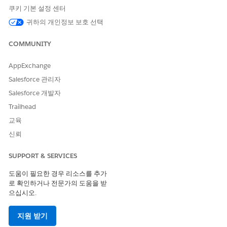
이 작업은 원래 서비스 요청에서 대상 세부 사항을 가져옵니
쿠키 기본 설정 센터
다.
귀하의 개인정보 보호 선택
배송 레코드가 자동으로 업데이트됩니다.
배송 레코드에
배송 제공업체
,
추적 번호
및
추적 URL
과 같은 물
COMMUNITY
류 정보를 입력합니다.
저장
을 선택합니다.
AppExchange
마크 처리 전송
을 선택합니다.
Salesforce 관리자
자산 상태가 자동으로
예약됨
에서
교통 중
으로 전환됩니다.
Salesforce 개발자
배송 레코드 업데이트 -
배송됨
직원은 픽업 또는 추적 지침이 포함된 알림을 받습니다.
Trailhead
교육
직원이 하드웨어를 수령한 후 처리 주문을
수신됨으로
표시하여 자
산 상태를
사용 중
또는
할당됨으로
전환합니다.
신뢰
SUPPORT & SERVICES
도움이 필요한 경우 리소스를 추가
이 기사를 통해 문제를 해결했습니까?
로 확인하거나 전문가의 도움을 받
개선을 위한 의견을 보내주세요.
으십시오.
예
아니요
지원 받기