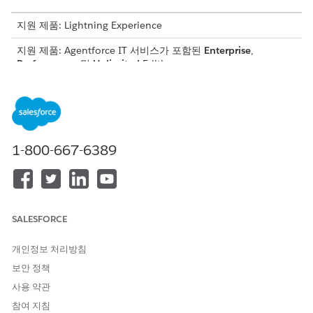
지원 제품: Lightning Experience
지원 제품: Agentforce IT 서비스가 포함된
Enterprise
,
Performance
및
Unlimited
Edition.
필요한 사용자 권한
주문 처리 관리:
하드웨어 자산 관리 - 재고 관리
자
1-800-667-6389
소싱 플로에서 처리 주문(FO)을 생성했는지 확인합니다.
특정 일련 번호가 지정된 자산을 주문 처리 행 항목(FOLI)에 연
결했는지 확인합니다.
종속 구성 작업 주문을 완료했는지 확인합니다.
SALESFORCE
앱 시작 관리자
에서
IT 하드웨어 자산 관리
를 찾아서 선택합니
다.
개인정보 처리방침
완료 주문
을 선택합니다.
보안 정책
활성 처리 주문을 선택합니다.
사용 약관
처리 주문
관련 목록에서 배송할 처리 주문을 선택합니다.
상태를
변경하여
배송 업데이트
참여 지침