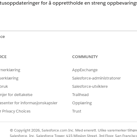
tusoppdateringer for å opprettholde en streng oppbevaringsk
nce
mance
og
Unlimited
Edition med Agentforce IT Service.
RCE
COMMUNITY
NØDVENDIG BRUKERTILLATELSE
rnerklæring
AppExchange
inger:
Behandling av maskinvareak
serklæring
Salesforce-administratorer
enerert en innfrielsesbestilling (FO).
 bruk
Salesforce-utviklere
t bestemte serialiserte aktiva til FOLI (Innfrielsesbestillingslinjer).
njer for deltakelse
Trailhead
ført en eventuell avhengig konfigurasjon Arbeidsbestillinger.
esenter for informasjonskapsler
Opplæring
set Management
fra
Appstarter
.
r Privacy Choices
Trust
ing.
 vil sende, i den relaterte listen
Utfyllingsbestillinger
.
© Copyright 2026, Salesforce.com Inc. Med enerett. Ulike varemerker tilhøre
forsendelse
.
Salesforce, Inc. Salesforce Tower, 415 Mission Street, 3rd Floor, San Francis