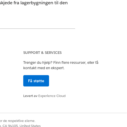
jede fra lagerbygningen til den
SUPPORT & SERVICES
Trenger du hjelp? Finn flere ressurser, eller få
tivum - Lagerbehandling
kontakt med en ekspert.
Få støtte
Levert av
Experience Cloud
r de respektive eierne.
co, CA 94105, United States