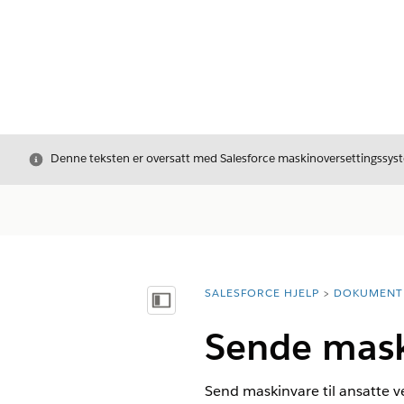
Avslutt
Denne teksten er oversatt med Salesforce maskinoversettingssyste
SALESFORCE HJELP
DOKUMENT
Du er her:
Vis innholdsfortegnelse
Sende maski
Send maskinvare til ansatte ve