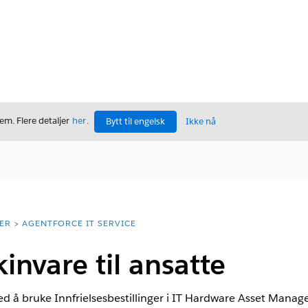
m. Flere detaljer
her
.
Bytt til engelsk
Ikke nå
ER
AGENTFORCE IT SERVICE
nvare til ansatte
d å bruke Innfrielsesbestillinger i IT Hardware Asset Managem