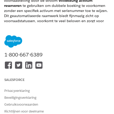
voorraadtelling door de stroom
Willekeurig activum
reserveren
te gebruiken om dubbele boeking te voorkomen
zonder een specifiek activum met serienummer toe te wijzen.
Dit geautomatiseerde raamwerk biedt fijnmazig zicht op
voorraadstatussen, voorkomt te veel beloven en zorgt voor
nauwkeurige levering terwijl uw team fysieke apparaten
voorbereidt.
VEREISTE EDITIONS
Beschikbaar in: Lightning Experience
1-800-667-6389
Beschikbaar in:
Enterprise
,
Performance
en
Unlimited
Edition met Agentforce IT Service.
Dubbel boeken voorkomen
SALESFORCE
Wanneer een IT-vervuller een hardwareverzoek goedkeurt,
Privacyverklaring
selecteert de vervuller Elk activum
reserveren
voor een
gekozen locatie. Zachte reserveringen verlagen onmiddellijk
Beveiligingsverklaring
de beschikbare voorraadtelling van een locatie tussen het
Gebruiksvoorwaarden
initiële verzoek en de fysieke levering. Deze update voorkomt
Richtlijnen voor deelname
dat andere aanbieders resterende voorraad dubbel boeken