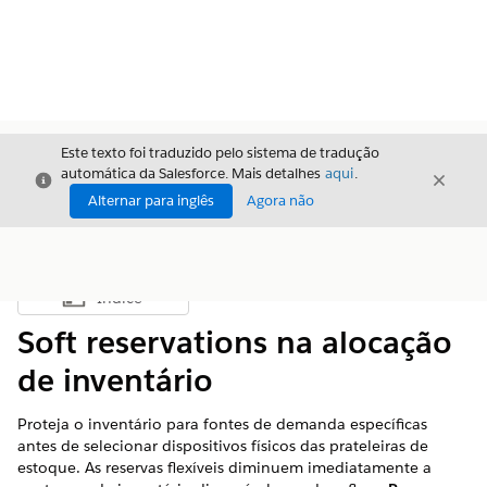
Este texto foi traduzido pelo sistema de tradução
automática da Salesforce. Mais detalhes
aqui
.
Fechar
Fecha
Fechar
Alternar para inglês
Agora não
Índice
Mostrar índice
Soft reservations na alocação
de inventário
Proteja o inventário para fontes de demanda específicas
antes de selecionar dispositivos físicos das prateleiras de
estoque. As reservas flexíveis diminuem imediatamente a