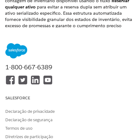
contagem de inventário disponível usando o fluxo
Reservar
qualquer ativo
para evitar a reserva dupla sem atribuir um
ativo serializado específico. Essa estrutura automatizada
fornece visibilidade granular dos estados de inventário, evita
excesso de promessas e garante o cumprimento preciso
enquanto sua equipe prepara dispositivos físicos.
EDIÇÕES OBRIGATÓRIAS
Disponível em: Lightning Experience
1-800-667-6389
Disponível em: Edições
Enterprise
,
Performance
e
Unlimited
com o Serviço de TI Agentforce.
Impedir agendamento duplo
SALESFORCE
Quando um prestador de serviços de TI aprova uma
solicitação de hardware, ele seleciona
Reservar qualquer ativo
Declaração de privacidade
para um local escolhido. As reservas temporárias
imediatamente diminuem a contagem de inventário
Declaração de segurança
disponível de um local entre a solicitação inicial e o
Termos de uso
cumprimento físico. Essa atualização impede que outros
Diretrizes de participação
processadores reservem duas vezes o estoque restante antes