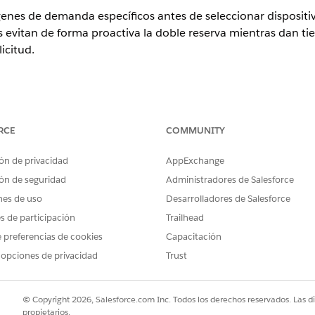
genes de demanda específicos antes de seleccionar dispositivo
es evitan de forma proactiva la doble reserva mientras dan t
licitud.
ence
RCE
COMMUNITY
rise
,
Performance
y
Unlimited
con Agentforce IT Service.
ón de privacidad
AppExchange
PERMISOS DE USUARIO NECESARIOS
ón de seguridad
Administradores de Salesforce
vas flexibles
Licencia de conjunto de perm
nes de uso
Desarrolladores de Salesforce
hardware Y función de ITAM
es de participación
Trailhead
ue su administrador de Salesforce configuró las entidades
I
 preferencias de cookies
Capacitación
segúrese también de que el administrador actualizó los for
 opciones de privacidad
Trust
 de cantidad granulares.
ccione reservar cualquier activo disponible para una reserva 
© Copyright 2026, Salesforce.com Inc. Todos los derechos reservados. Las d
nte. Una reserva flexible disminuye inmediatamente la
Cant
propietarios.