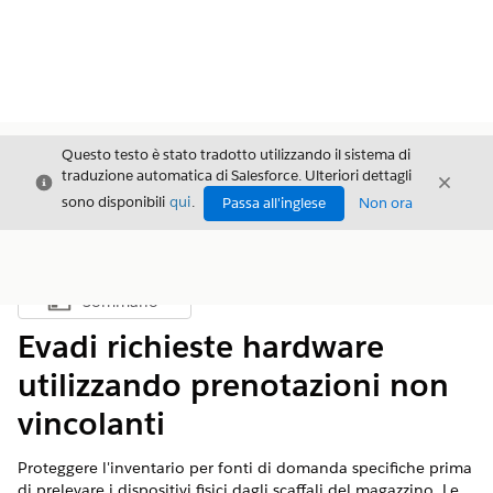
Questo testo è stato tradotto utilizzando il sistema di
traduzione automatica di Salesforce. Ulteriori dettagli
Chiudi
Chiud
Chiudi
sono disponibili
qui
.
Passa all'inglese
Non ora
Sommario
Mostra sommario
Evadi richieste hardware
utilizzando prenotazioni non
vincolanti
Proteggere l'inventario per fonti di domanda specifiche prima
di prelevare i dispositivi fisici dagli scaffali del magazzino. Le