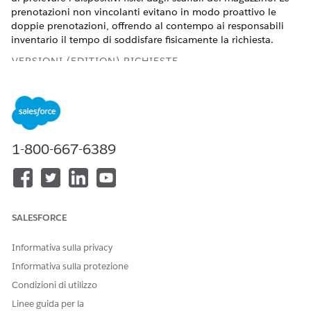
prenotazioni non vincolanti evitano in modo proattivo le
doppie prenotazioni, offrendo al contempo ai responsabili
inventario il tempo di soddisfare fisicamente la richiesta.
VERSIONI (EDITION) RICHIESTE
Disponibile nelle versioni: Lightning Experience
Disponibile in:
Enterprise
Edition,
Performance
Edition e
Unlimited
Edition con Agentforce IT Service.
1-800-667-6389
AUTORIZZAZIONI UTENTE NECESSARIE
Hardware di origine e
Licenza insieme di
creazione di prenotazioni
autorizzazioni Gestione asset
non vincolanti
hardware E ruolo ITAM
SALESFORCE
appropriato
Informativa sulla privacy
Prima di iniziare, verificare che l'amministratore Salesforce
Informativa sulla protezione
abbia configurato le entità
InventoryReservation
e
InventoryItemReservation
. Assicurarsi inoltre che
Condizioni di utilizzo
l'amministratore abbia aggiornato i layout di pagina
Linee guida per la
Elemento di prodotto
in modo da includere campi di