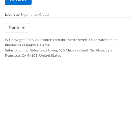
Levert av
Experience Cloud
HJALP DENNE ARTIKKELEN MED Å LØSE PROBLEMET DITT?
Select Org
Norsk
La oss få vite det slik at vi kan forbedre!
© Copyright 2026, Salesforce.com Inc. Med enerett. Ulike varemerker
Ja
Nei
tilhører de respektive eierne.
Salesforce, Inc. Salesforce Tower, 415 Mission Street, 3rd Floor, San
Francisco, CA 94105, United States