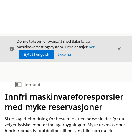
Denne teksten er oversatt med Salesforce
maskinoversettingssystem. Flere detaljer
her
.
Avslutt
Avslut
Avslutt
Bytt til engelsk
Ikke nå
Innhold
Vis innholdsfortegnelse
Innfri maskinvareforespørsler
med myke reservasjoner
Sikre lagerbeholdning for bestemte etterspørselskilder før du
velger fysiske enheter fra lagerbygningen. Myke reservasjoner
hindrer proaktivt dobbeltbestilling samtidig som du gir