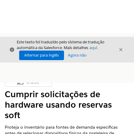
Este texto foi traduzido pelo sistema de tradução
automática da Salesforce. Mais detalhes
aqui
.
Fechar
Fecha
Fechar
Alternar para inglês
Agora não
Índice
Mostrar índice
Cumprir solicitações de
hardware usando reservas
soft
Proteja o inventário para fontes de demanda específicas
antes de selecionar dispositivos físicos da prateleira de