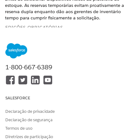
estoque. As reservas temporárias evitam proativamente a
reserva dupla enquanto dão aos gerentes de inventário
tempo para cumprir fisicamente a solicitação.
EDIÇÕES OBRIGATÓRIAS
Disponível em: Lightning Experience
Disponível em: Edições
Enterprise
,
Performance
e
Unlimited
com o Serviço de TI Agentforce.
1-800-667-6389
PERMISSÕES DE USUÁRIO NECESSÁRIAS
Originar hardware e criar
Licença do conjunto de
reservas soft
permissões Gerenciamento
de ativos de hardware E
SALESFORCE
papel de ITAM adequado
Declaração de privacidade
Antes de começar, verifique se o administrador do Salesforce
Declaração de segurança
configurou as entidades
InventoryReservation
e
InventoryItemReservation
. Certifique-se também de que o
Termos de uso
administrador atualizou os layouts de página do
Item de
Diretrizes de participação
produto
para incluir campos de quantidade granulares.