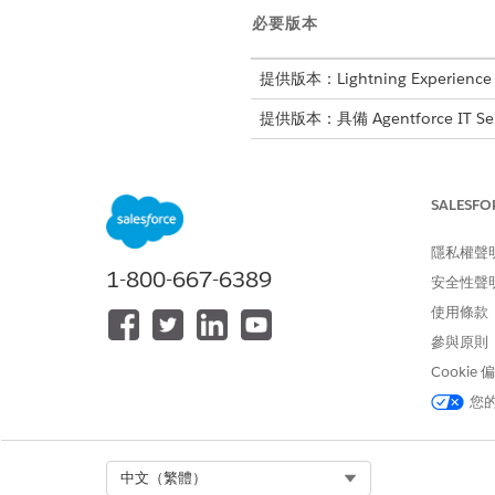
必要版本
提供版本：Lightning Experience
提供版本：具備 Agentforce IT Se
SALESFO
來源硬體並建立軟性預留
隱私權聲
在開始之前,請確認您的 Salesf
1-800-667-6389
新「
產品項目」
版面配置以包
安全性聲
使用條款
當您來源硬體時,選取要將任何
參與原則
的「
可用數量
」。此調整可防
Cookie
進入 App Launcher,尋找並選
您
選取「
服務要求
」。
選取已批准的服務要求。
選取「
來源產品
」。
Select Org
中文（繁體）
選取具有可用要求資產的位置。