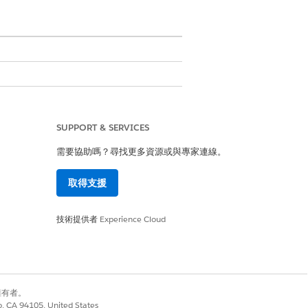
SUPPORT & SERVICES
當的 ITAM 角色
需要協助嗎？尋找更多資源或與專家連線。
ervation
實體。也請確認管理員已更
取得支援
預留會立即減少「
產品項目」
記錄上
技術提供者
Experience Cloud
別擁有者。
co, CA 94105, United States