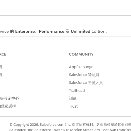
rvice 的
Enterprise
、
Performance
及
Unlimited
Edition。
所需的使用者權限
RCE
COMMUNITY
「硬體資產管理」權限集授權和適
明
AppExchange
orce 管理員已設定
InventoryReservation
和
InventoryItemRes
含細微數量欄位。
明
Salesforce 管理員
Salesforce 開發人員
可用的資產保留給虛擬預留,或將特定資產保留給實體配置。軟性
Trailhead
止其他履行者在附加序號之前宣告庫存。
 偏好設定中心
訓練
取「
IT 硬體資產管理
」。
的隱私選擇
Trust
© Copyright 2026, Salesforce.com Inc. 保留所有權利。各個商標屬於其個
Salesforce, Inc. Salesforce Tower, 415 Mission Street, 3rd Floor, San Francis