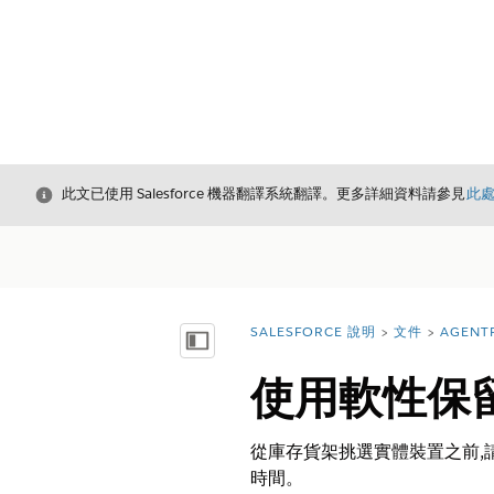
結束
此文已使用 Salesforce 機器翻譯系統翻譯。更多詳細資料請參見
此
SALESFORCE 說明
文件
AGENT
您位於此處：
顯示目錄
使用軟性保
從庫存貨架挑選實體裝置之前,
時間。