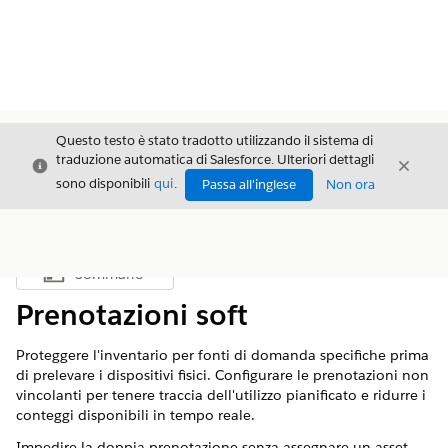
Questo testo è stato tradotto utilizzando il sistema di
traduzione automatica di Salesforce. Ulteriori dettagli
Chiudi
Chiud
Chiudi
sono disponibili
qui
.
Passa all'inglese
Non ora
Sommario
Mostra sommario
Prenotazioni soft
Proteggere l'inventario per fonti di domanda specifiche prima
di prelevare i dispositivi fisici. Configurare le prenotazioni non
vincolanti per tenere traccia dell'utilizzo pianificato e ridurre i
conteggi disponibili in tempo reale.
Impedire la doppia prenotazione senza assegnare un asset