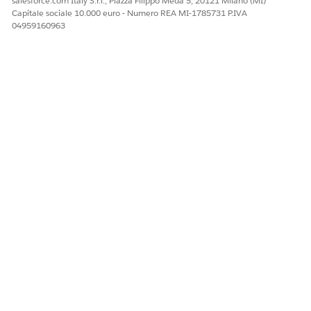
salesforce.com Italy S.r.l., Piazza Filippo Meda 5, 20121 Milano (MI)
Capitale sociale 10.000 euro - Numero REA MI-1785731 P.IVA
04959160963