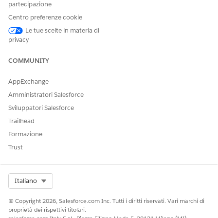
partecipazione
consentono di tenere traccia dell'utilizzo pianificato e di
verificare che gli articoli siano disponibili quando inizia il
Centro preferenze cookie
lavoro.
Le tue scelte in materia di
privacy
COMMUNITY
QUESTO ARTICOLO HA RISOLTO IL PROBLEMA?
AppExchange
Facci sapere, così possiamo migliorare!
Amministratori Salesforce
Sì
No
Sviluppatori Salesforce
Trailhead
Formazione
Trust
Select Org
Italiano
© Copyright 2026, Salesforce.com Inc. Tutti i diritti riservati. Vari marchi di
proprietà dei rispettivi titolari.