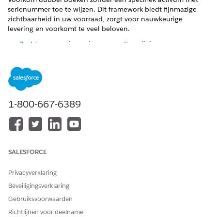
serienummer toe te wijzen. Dit framework biedt fijnmazige
zichtbaarheid in uw voorraad, zorgt voor nauwkeurige
levering en voorkomt te veel beloven.
Zachte reserveringen in voorraadtoewijzing
Stel voorraad veilig voor specifieke vraagbronnen voordat
u fysieke apparaten uit magazijnschappen haalt. Zachte
reserveringen verminderen onmiddellijk de beschikbare
voorraadtelling door de stroom
Willekeurig activum
reserveren
te gebruiken om dubbele boeking te
1-800-667-6389
voorkomen zonder een specifiek activum met
serienummer toe te wijzen. Dit geautomatiseerde
raamwerk biedt fijnmazig zicht op voorraadstatussen,
voorkomt te veel beloven en zorgt voor nauwkeurige
levering terwijl uw team fysieke apparaten voorbereidt.
SALESFORCE
Zachte reserveringen instellen voor voorraad
Stel zachte reserveringen in om voorraad te reserveren
Privacyverklaring
voor aanstaande taken zonder onmiddellijk voorraad te
Beveiligingsverklaring
verminderen. Met zachte reserveringen kunt u gepland
Gebruiksvoorwaarden
gebruik bijhouden en bevestigen dat items beschikbaar
Richtlijnen voor deelname
zijn wanneer het werk begint.