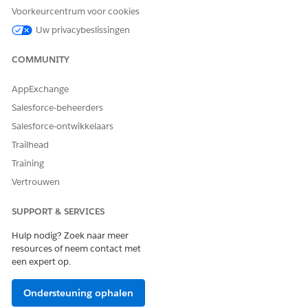
Voorkeurcentrum voor cookies
Uw privacybeslissingen
COMMUNITY
HEEFT DIT ARTIKEL UW PROBLEEM OPGELOST?
Laat ons weten wat we kunnen doen om te verbeteren!
AppExchange
Ja
Nee
Salesforce-beheerders
Salesforce-ontwikkelaars
Trailhead
Training
Vertrouwen
SUPPORT & SERVICES
Hulp nodig? Zoek naar meer
resources of neem contact met
een expert op.
Ondersteuning ophalen