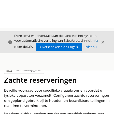
Deze tekst werd vertaald aan de hand van het systeem
voor automatische vertaling van Salesforce. U vindt
hier
Sluiten
Sluite
Sluiten
meer details.
Overschakelen op Engels
Niet nu
Inhoudsopgave
Inhoudsopgave weergeven
Zachte reserveringen
Beveilig voorraad voor specifieke vraagbronnen voordat u
fysieke apparaten verzamelt. Configureer zachte reserveringen
om gepland gebruik bij te houden en beschikbare tellingen in
real-time te verminderen.
Voorkom dubbel boeken zonder een specifiek activum met