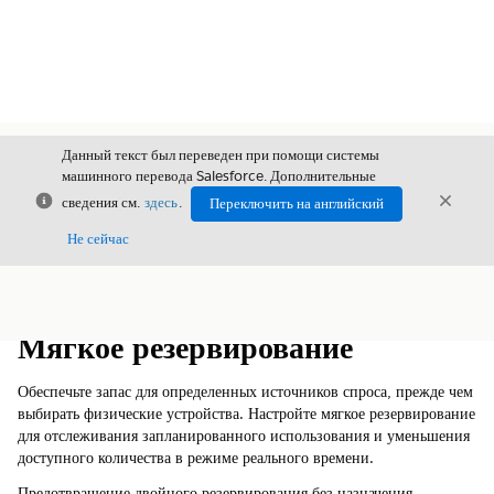
Данный текст был переведен при помощи системы
машинного перевода Salesforce. Дополнительные
Закрыть
Закры
сведения см.
здесь
.
Переключить на английский
Закрыт
Не сейчас
Содержание
Показать содержание
Мягкое резервирование
Обеспечьте запас для определенных источников спроса, прежде чем
выбирать физические устройства. Настройте мягкое резервирование
для отслеживания запланированного использования и уменьшения
доступного количества в режиме реального времени.
Предотвращение двойного резервирования без назначения