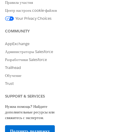
Правила участия
использование и подтверждать доступность элементов при
начале работы.
Центр настроек cookie-файлов
Your Privacy Choices
COMMUNITY
ЭТА СТАТЬЯ РЕШИЛА ВАШУ ПРОБЛЕМУ?
AppExchange
Оставьте свой отзыв, чтобы мы могли стать лучше!
Администраторы Salesforce
Да
Нет
Разработчики Salesforce
Trailhead
Обучение
Trust
SUPPORT & SERVICES
Нужна помощь? Найдите
дополнительные ресурсы или
свяжитесь с экспертом.
Получить поддержку