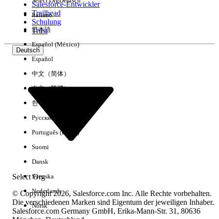
Select Org
Deutsch
Salesforce-Entwickler
Trailhead
Italiano
Erfahrung
Schulung
日本語
Trust
Español (México)
Deutsch
Español
Alle löschen
Fertig
中文（简体）
中文（繁體）
한국어
Русский
Português (Brasil)
Suomi
Dansk
Select Org
Svenska
Nederlands
© Copyright 2026, Salesforce.com Inc. Alle Rechte vorbehalten.
Die verschiedenen Marken sind Eigentum der jeweiligen Inhaber.
Norsk
Salesforce.com Germany GmbH, Erika-Mann-Str. 31, 80636
Keine Ergebnisse