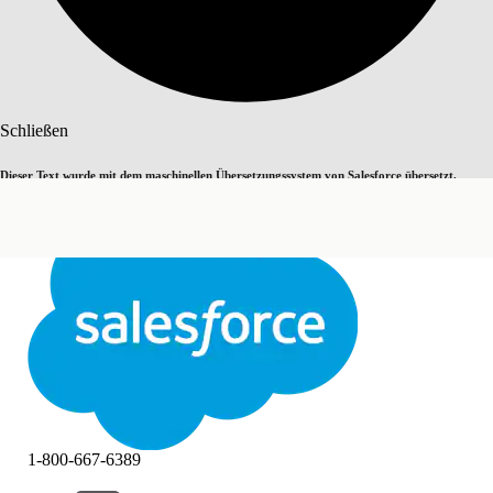
Suche
Schließen
Dieser Text wurde mit dem maschinellen Übersetzungssystem von Salesforce übersetzt.
Zu Englisch wechseln
Nicht jetzt
Weitere Details finden Sie
hier
.
Schließen
Schließen
1-800-667-6389