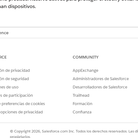
an dispositivos.
ence
rise
,
Performance
y
Unlimited
con Agentforce IT Service.
ivos, revise y resuelva dependencias de realización, como tr
RCE
COMMUNITY
ón de privacidad
AppExchange
idas de pedidos de realización
ón de seguridad
Administradores de Salesforce
rega a empleados y realice un seguimiento del movimiento de inven
zación. Estas entidades agrupan productos solicitados por ubicaci
nes de uso
Desarrolladores de Salesforce
vida de realización.
es de participación
Trailhead
are
 preferencias de cookies
Formación
cenes e implementarlos en empleados realiza un seguimiento de las
 opciones de privacidad
Confianza
ealización para agrupar múltiples productos desde la misma ubicac
mplifica la auditoría de inventario.
© Copyright 2026, Salesforce.com Inc. Todos los derechos reservados. Las d
re utilizando reservas flexibles
propietarios.