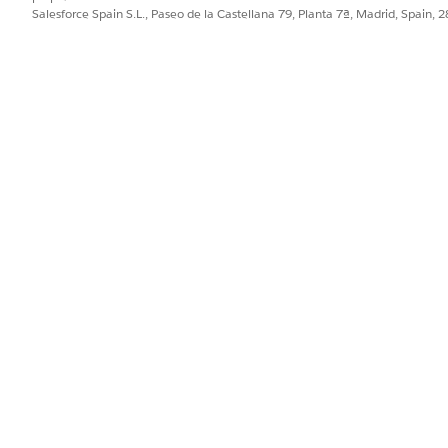
ígenes de demanda específicos antes de seleccionar dispositivos físi
Salesforce Spain S.L., Paseo de la Castellana 79, Planta 7ª, Madrid, Spain, 
forma proactiva la doble reserva mientras dan tiempo a sus gestores 
alización de hardware
ticos para una partida de pedido de realización para confirmar que lo
e las transferencias internas y los lotes de adquisición externos es
PROBLEMA?
ejorar!