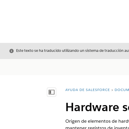
Cerrar
Este texto se ha traducido utilizando un sistema de traducción a
AYUDA DE SALESFORCE
DOCUM
Usted está aquí:
Mostrar índice de materias
Hardware so
Origen de elementos de hardw
mantener registros de inventar