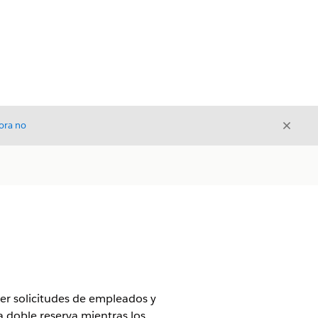
Cerrar
ora no
Cerrar
er solicitudes de empleados y
la doble reserva mientras los