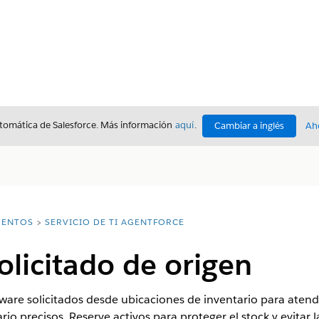
utomática de Salesforce. Más información
aquí
.
Cambiar a inglés
Ah
ENTOS
SERVICIO DE TI AGENTFORCE
licitado de origen
are solicitados desde ubicaciones de inventario para atend
io precisos. Reserve activos para proteger el stock y evitar 