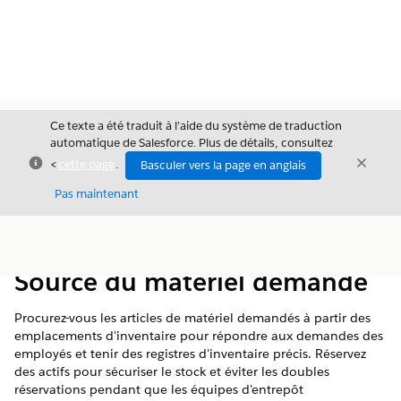
Ce texte a été traduit à l’aide du système de traduction
automatique de Salesforce. Plus de détails, consultez
Fermer
Ferme
<
cette page
.
Basculer vers la page en anglais
Fermer
Pas maintenant
Table des
Afficher la table des matières
matières
Source du matériel demandé
Procurez-vous les articles de matériel demandés à partir des
emplacements d'inventaire pour répondre aux demandes des
employés et tenir des registres d'inventaire précis. Réservez
des actifs pour sécuriser le stock et éviter les doubles
réservations pendant que les équipes d'entrepôt