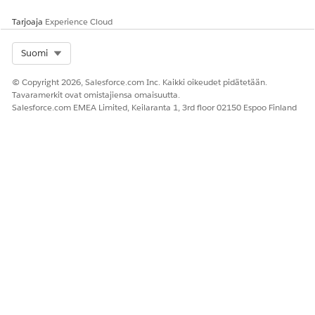
Määritä reitityssääntö virheille, kuten Inventaarion
Tarjoaja
Experience Cloud
epäjohdonmukaisuus.
Määritä agentille virheiden lisätietojen kirjaaminen lokiin
Select Org
Suomi
työhuomautuksissa
.
Määritä agentti muuttamaan pyynnön tilaksi
Fulfillment
© Copyright 2026, Salesforce.com Inc. Kaikki oikeudet pidätetään.
Exception
tai
Work In Progress
ja reitittää sen
Tavaramerkit ovat omistajiensa omaisuutta.
manuaaliseen täydennyksen jonoon.
Salesforce.com EMEA Limited, Keilaranta 1, 3rd floor 02150 Espoo Finland
RATKAISIKO TÄMÄ ARTIKKELI ONGELMASI?
Anna palautetta, jotta voimme kehittyä!
Kyllä
Ei