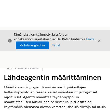
Tämä teksti on käännetty Salesforcen
konekäännösjärjestelmän avulla. Katso lisätietoja
täältä
.
Sulje
Sulje
Sulje
Vaihda englantiin
Ei nyt
Sisällysluettelo
Näytä sisällysluettelo
Lähdeagentin määrittäminen
Määritä sourcing-agentti arvioimaan hyväksyttyjen
laitteistopyyntöjen reaaliaikaiset inventaariot ja logistiset
rajoitukset. Agentti määrittää täydennyspolun
maantieteellisen lähialueen perusteella ja suosittelee
käyttämällä olemassa olevaa varastoa, sisäisiä siirtoja tai uusia