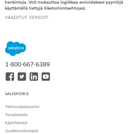
hankintoja. Voit mukauttaa logiikkaa arvioidaksesi pyyntöjä
käyttämällä tiettyjä liiketoimintaehtojasi.
VAADITUT VERSIOT
Käytettävissä: Lightning Experiencessa
Käytettävissä:
Enterprise
Edition-,
Performance
Edition- ja
Unlimited
Edition -versioissa Agentforce IT Service -
palvelun avulla.
1-800-667-6389
TARVITTAVAT KÄYTTÖOIKEUDET
Inventaarion hallintaoikeus
Määritä varastoja ja
omaisuuksiin perustuvia
inventaariosijainteja.
SALESFORCE
Sovelluksen
Määritä palvelupyynnöille
mukautusoikeus
itsenäisiä käynnistimiä ja
Tietosuojalausunto
logistisia sääntöjä.
Turvatiedote
Agenttien hallintaoikeus
Määritä ja ota agentteja
Käyttöehdot
käyttöön tuetuissa
Osallistumisohjeet
kanavissa.