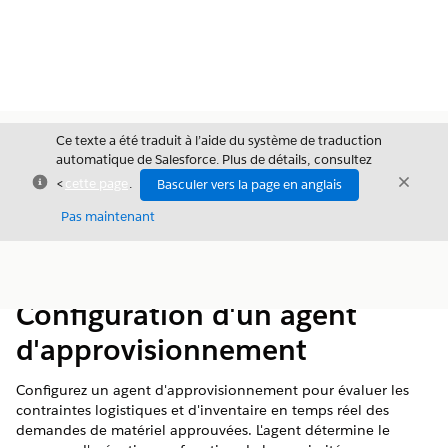
Ce texte a été traduit à l’aide du système de traduction
automatique de Salesforce. Plus de détails, consultez
Fermer
Ferme
<
cette page
.
Basculer vers la page en anglais
Fermer
Pas maintenant
Table des
Afficher la table des matières
matières
Configuration d'un agent
d'approvisionnement
Configurez un agent d'approvisionnement pour évaluer les
contraintes logistiques et d'inventaire en temps réel des
demandes de matériel approuvées. L'agent détermine le