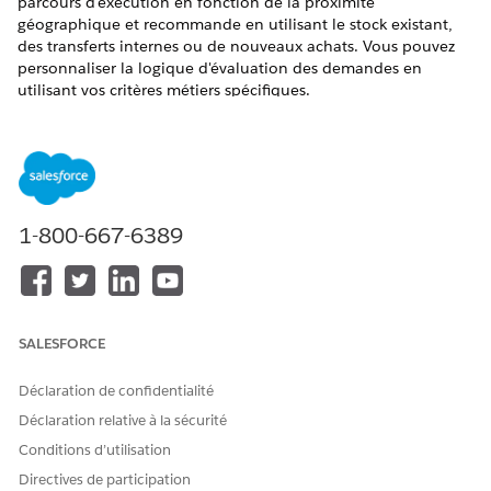
parcours d'exécution en fonction de la proximité
géographique et recommande en utilisant le stock existant,
des transferts internes ou de nouveaux achats. Vous pouvez
personnaliser la logique d'évaluation des demandes en
utilisant vos critères métiers spécifiques.
ÉDITIONS REQUISES
Disponible avec : Lightning Experience
Disponible avec : éditions
Enterprise
,
Performance
et
1-800-667-6389
Unlimited
avec Agentforce IT Service.
AUTORISATIONS UTILISATEUR REQUISES
Gérer l'inventaire
Configurez des salles de
SALESFORCE
stock et des emplacements
d'inventaire basés sur les
actifs.
Déclaration de confidentialité
Déclaration relative à la sécurité
Personnaliser l'application
Configurez des déclencheurs
autonomes dans les
Conditions d’utilisation
demandes de service et
Directives de participation
définissez des règles