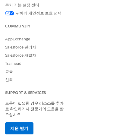
쿠키 기본 설정 센터
데이터 모델을 채웁니다.
제품 항목, 제품 전송, 제품 요청 전반에서 재고 데이터 정확성
귀하의 개인정보 보호 선택
을 확인합니다.
하드웨어 요청에 대한 승인 프로세스를 설정합니다.
COMMUNITY
자산 기반 재고 위치 설정
AppExchange
Salesforce 관리자
에이전트가 배포 가능한 하드웨어를 평가할 수 있도록 IT 자산 관리
재고 모델을 사용하도록 재고를 구성합니다.
Salesforce 개발자
Trailhead
대체 및 예외 처리 구성
교육
재고를 사용할 수 없거나 오류가 발생하는 경우 프로세스가 정상적
신뢰
으로 실패하는지 확인합니다.
SUPPORT & SERVICES
재고 불일치와 같은 오류에 대한 라우팅 규칙을 정의합니다.
에이전트를 설정하여
작업 노트
에 오류 세부 사항을 기록합니
도움이 필요한 경우 리소스를 추가
다.
로 확인하거나 전문가의 도움을 받
요청 상태를
완료 예외
또는
작업 진행 중
으로 변경하고 수동 처
으십시오.
리 대기열로 라우팅하도록 에이전트를 구성합니다.
지원 받기