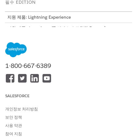
필수 EDITION
지원 제품: Lightning Experience
지원 제품: Agentforce IT 서비스가 포함된
Enterprise
,
Performance
및
Unlimited
Edition.
필요한 사용자 권한
재고 관리
재고 및 자산 기반 재고 위치를
1-800-667-6389
구성합니다.
애플리케이션 사용자 정의
서비스 요청에 대한 자동 트리
거를 설정하고 물류 규칙을 정
의합니다.
SALESFORCE
에이전트 관리
에이전트를 구성하고 지원되는
채널에 배포합니다.
개인정보 처리방침
보안 정책
하드웨어 자산 관리를 활성화합니다.
설정에서 생성형 AI를 활성화합니다.
사용 약관
에이전트 소싱 기본 설정을 활성화합니다.
참여 지침
서비스 요청, 제품 카탈로그, 계정으로 IT 하드웨어 자산 관리