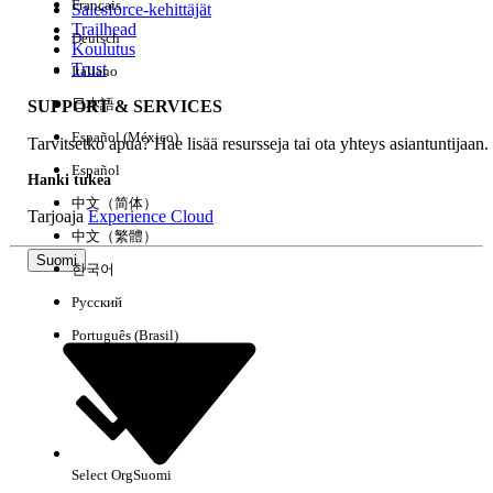
Français
Salesforce-kehittäjät
Trailhead
Deutsch
Kokemus
Koulutus
Trust
Italiano
日本語
SUPPORT & SERVICES
Español (México)
Tarvitsetko apua? Hae lisää resursseja tai ota yhteys asiantuntijaan.
Tyhjennä kaikki
Valmis
Español
Hanki tukea
中文（简体）
Tarjoaja
Experience Cloud
中文（繁體）
Suomi
한국어
Русский
Português (Brasil)
Select Org
Suomi
Ei tuloksia