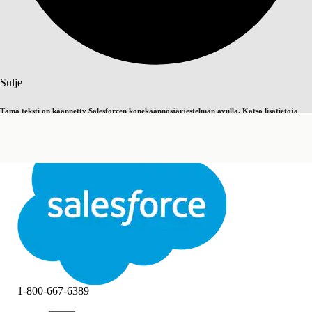
Haku
Sulje
Tämä teksti on käännetty Salesforcen konekäännösjärjestelmän avulla. Katso lisätietoja
Vaihda englantiin
Ei nyt
täältä
.
Sulje
Sulje
1-800-667-6389