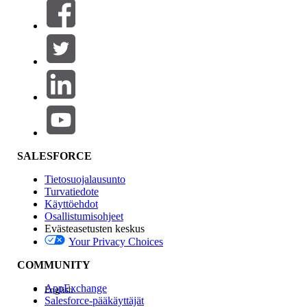
Suodatusperuste (0)
VALITSE SUODATTIMET
Lisää
Tuotealue
Ominaisuuden vaikutus
SALESFORCE
Tietosuojalausunto
Turvatiedote
Käyttöehdot
Osallistumisohjeet
Evästeasetusten keskus
Your Privacy Choices
Edition
COMMUNITY
AppExchange
English
Salesforce-pääkäyttäjät