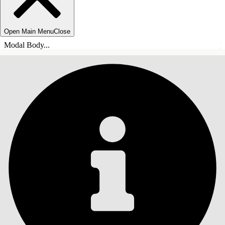
Open Main Menu
Close
Modal Body...
SISÄLLYSLUETTELO
Haku
Näytä sisällysluettelo
Sisällysluettelo