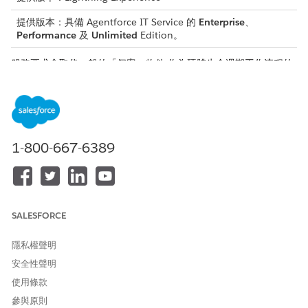
提供版本：具備 Agentforce IT Service 的
Enterprise
、
Performance
及
Unlimited
Edition。
服務要求會取代一般的「個案」物件,作為硬體生命週期工作流程的
主點實體。此資產優先實體支援硬體要求、資產召回和資產重新整
理。
此專為目的建立的實體可消除來自脆弱舊版自訂的技術債務。其可
穩定化平台結構。簡化的設計讓 IT 履行人員擁有員工要求的整合全
方位檢視。此檢視可確保可稽核且一致的遞送管道。
1-800-667-6389
入院與建立管道
員工可以透過多個自助式管道起始服務要求:
Agentforce 員工入口網頁
:員工瀏覽「統一服務目錄」以尋找組
SALESFORCE
織的產品,例如「硬體要求」。請參閱
Agentforce 員工入口網
頁
。
隱私權聲明
協同合作工具
:工作人員會直接在 Slack 和 Microsoft Teams 內
安全性聲明
觸發要求。
使用條款
對話式 AI
:員工使用自然語言與 Agentforce 工作人員互動,以提
參與原則
供特定要求詳細資料。