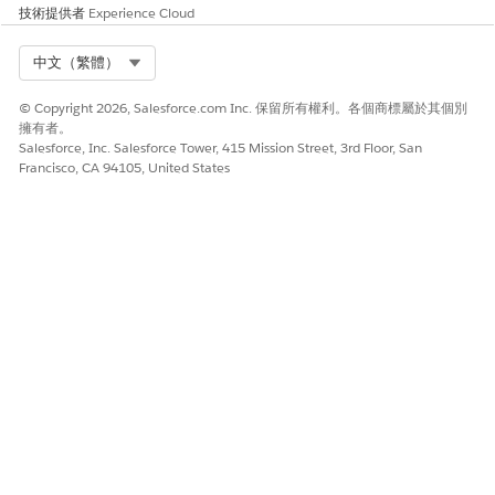
技術提供者
Experience Cloud
複雜的多步驟工作流程 (例如「硬體重新整理」) 結合了履行新裝置
和取回舊裝置。狀態會動態更新為階段之間的「
等待中
」。此狀態
Select Org
中文（繁體）
會通知履行者需要中介動作。員工可透過員工入口網頁上的「
我的
票證」
索引標籤即時監視此週期進度。
© Copyright 2026, Salesforce.com Inc. 保留所有權利。各個商標屬於其個別
擁有者。
另請參閱
Salesforce, Inc. Salesforce Tower, 415 Mission Street, 3rd Floor, San
Francisco, CA 94105, United States
端點、硬體和一般使用者服務範本
Agentforce 員工入口網頁
Knowledge 文章
另請參照：
硬體要求管理
入口網頁設定
Knowledge 管理
IT 服務的要求管理
資訊服務目錄庫
要求新硬體
管理 IT 服務的事件