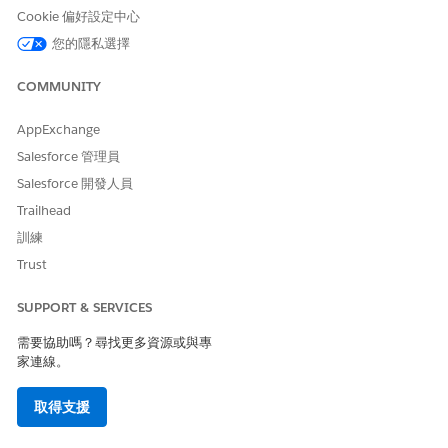
Knowledge 文章
:員工可直接從入口網頁上的資產文章頁面開啟
Cookie 偏好設定中心
相關服務要求。請參閱
Knowledge 文章
。
您的隱私選擇
事件轉換
:如果中斷需要標準存取或佈建,IT 履行者會從現有事件
記錄產生服務要求。
COMMUNITY
服務目錄範本
AppExchange
管理員可安裝預先設定的目錄範本,以簡化要求管理。這些範本會將
Salesforce 管理員
硬體和端點服務的入院標準化,包括:
Salesforce 開發人員
要求新的膝上型電腦
Trailhead
要求新監視器
訓練
要求筆記型電腦硬體升級
Trust
要求裝置退貨
報告遺失的裝置
SUPPORT & SERVICES
統一狀態生命週期
需要協助嗎？尋找更多資源或與專
家連線。
為了確保從入門到解決方案的透明追蹤,每個服務要求都會遵循結構
化且統一的狀態模型:
取得支援
草稿
→
已提交
→
已批准
→
已指派
→
進行中
→
已完成
→
已結束
或已
取消
。