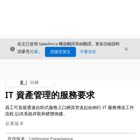
此文已使用 Salesforce 機器翻譯系統翻譯。更多詳細資料
結束
結束
結束
請參見
此處
。
切換至英文
不要現在
目錄
顯示目錄
IT 資產管理的服務要求
員工可直接透過自助式服務入口網頁管道起始例行 IT 服務傳送工作
流程,以供系統存取和硬體佈建。
必要版本
提供版本：Lightning Experience