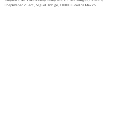
Salesforce, Inc. Calle Montes Urales 424, Lomas - Virreyes, Lomas de
Chapultepec V Secc., Miguel Hidalgo, 11000 Ciudad de México
¿RESOLVIÓ ESTE ARTÍCULO SU PROBLEMA?
¡Háganos saber cómo podemos mejorar!
Sí
No