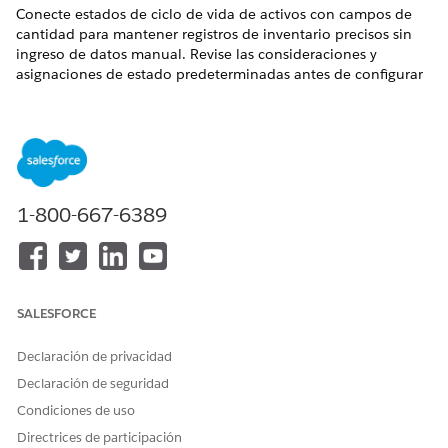
Conecte estados de ciclo de vida de activos con campos de
cantidad para mantener registros de inventario precisos sin
ingreso de datos manual. Revise las consideraciones y
asignaciones de estado predeterminadas antes de configurar
reglas de asignación personalizadas.
Asignación de estado de activo
Obtenga visibilidad granular de su inventario de hardware
con seguimiento de cantidad dirigido por estado. Asigne
estados de activos dinámicos a campos de cantidad de
elementos de productos específicos. Los conteos de
1-800-667-6389
inventario reflejan automáticamente los cambios del ciclo
de vida real. Asignaciones de inventario estándar y de alta
prioridad separadas. Este seguimiento evita la doble
reserva de dispositivos entre ubicaciones y automatiza las
SALESFORCE
auditorías de cumplimiento.
Gestionar conteos de inventario con asignaciones de
Declaración de privacidad
estado de activo
Declaración de seguridad
Asigne estados de activos dinámicos a campos de
Condiciones de uso
cantidad de elementos de productos estáticos para
realizar un seguimiento de conteos de inventario
Directrices de participación