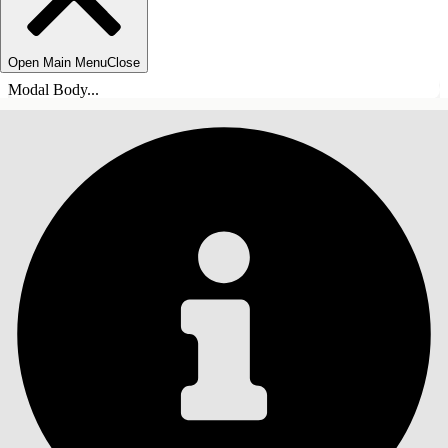
Open Main Menu
Close
Modal Body...
SISÄLLYSLUETTELO
Haku
Näytä sisällysluettelo
Sisällysluettelo