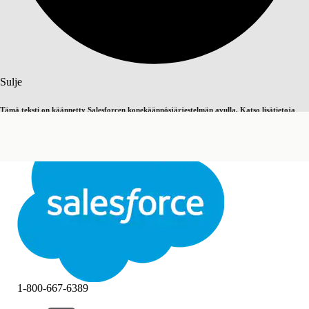
Haku
Sulje
Tämä teksti on käännetty Salesforcen konekäännösjärjestelmän avulla. Katso lisätietoja
Vaihda englantiin
Ei nyt
täältä
.
Sulje
Sulje
1-800-667-6389