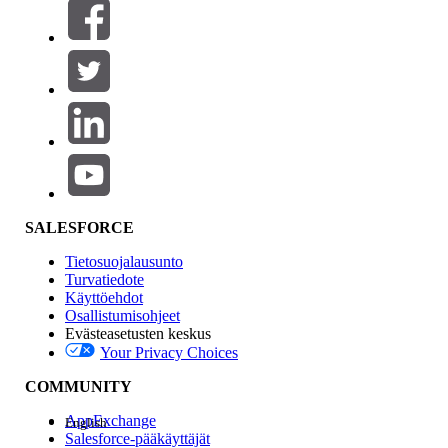
Suodattimet (0)
VALITSE SUODATTIMET
Lisää
Tuotealue
Ominaisuuden vaikutus
SALESFORCE
Tietosuojalausunto
Turvatiedote
Käyttöehdot
Osallistumisohjeet
Evästeasetusten keskus
Your Privacy Choices
Edition
COMMUNITY
AppExchange
English
Salesforce-pääkäyttäjät