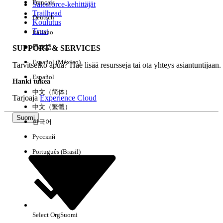
Français
Salesforce-kehittäjät
Trailhead
Deutsch
Kokemus
Koulutus
Trust
Italiano
日本語
SUPPORT & SERVICES
Español (México)
Tarvitsetko apua? Hae lisää resursseja tai ota yhteys asiantuntijaan.
Tyhjennä kaikki
Valmis
Español
Hanki tukea
中文（简体）
Tarjoaja
Experience Cloud
中文（繁體）
Suomi
한국어
Русский
Português (Brasil)
Select Org
Suomi
Ei tuloksia