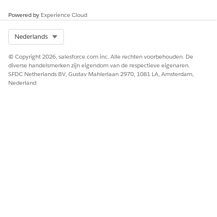
Powered by
Experience Cloud
HEEFT DIT ARTIKEL UW PROBLEEM OPGELOST?
Laat ons weten wat we kunnen doen om te verbeteren!
Select Org
Nederlands
Ja
Nee
© Copyright 2026, salesforce.com inc. Alle rechten voorbehouden. De
diverse handelsmerken zijn eigendom van de respectieve eigenaren.
SFDC Netherlands BV, Gustav Mahlerlaan 2970, 1081 LA, Amsterdam,
Nederland