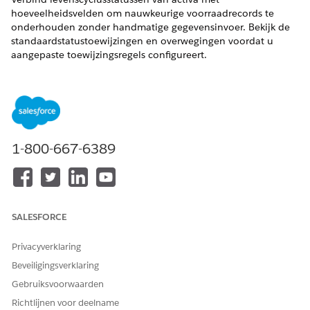
hoeveelheidsvelden om nauwkeurige voorraadrecords te
onderhouden zonder handmatige gegevensinvoer. Bekijk de
standaardstatustoewijzingen en overwegingen voordat u
aangepaste toewijzingsregels configureert.
Toewijzing van activumstatus
Krijg gedetailleerd zicht op uw hardwarevoorraad met
statusgestuurde hoeveelheidsregistratie. Wijs dynamische
activumstatussen toe aan specifieke
productitemhoeveelheidsvelden. Voorraadtellingen
1-800-667-6389
weerspiegelen automatisch wijzigingen in de levenscyclus
in de praktijk. Scheid standaard- en voorraadtoewijzingen
met hoge prioriteit. Deze tracking voorkomt
dubbelboeking van apparaten op verschillende locaties
en automatiseert nalevingscontroles.
SALESFORCE
Voorraadtellingen beheren met toewijzingen van
activumstatus
Privacyverklaring
Wijs dynamische activumstatussen toe aan statische
Beveiligingsverklaring
productitemhoeveelheidsvelden om automatisch
Gebruiksvoorwaarden
fijnmazige voorraadtellingen bij te houden zonder
Richtlijnen voor deelname
handmatige gegevensinvoer. Wanneer een