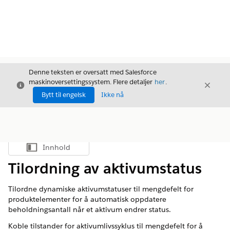
Denne teksten er oversatt med Salesforce
maskinoversettingssystem. Flere detaljer
her
.
Avslutt
Avslut
Avslutt
Bytt til engelsk
Ikke nå
Innhold
Vis innholdsfortegnelse
Tilordning av aktivumstatus
Tilordne dynamiske aktivumstatuser til mengdefelt for
produktelementer for å automatisk oppdatere
beholdningsantall når et aktivum endrer status.
Koble tilstander for aktivumlivssyklus til mengdefelt for å