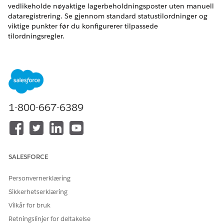
vedlikeholde nøyaktige lagerbeholdningsposter uten manuell
dataregistrering. Se gjennom standard statustilordninger og
viktige punkter før du konfigurerer tilpassede
tilordningsregler.
Tilordning av aktivumstatus
Få detaljert synlighet av maskinvarebeholdningen med
statusdrevet mengdespåring. Tilordne dynamiske
aktivumstatuser til bestemte mengdefelt for
produktelementer. Lagerantall gjenspeiler automatisk
endringer i den virkelige livssyklusen. Skill standard og
1-800-667-6389
prioriterte tildelinger av lagerbeholdning. Denne
sporingen hindrer dobbeltbestilling av enheter på tvers av
steder og automatiserer samsvarsrevisjoner.
Behandle beholdningstall med aktivumstatustilordninger
SALESFORCE
Tilordne dynamiske aktivumstatuser til statiske mengdefelt
for produktelementer for å spore antall detaljerte
Personvernerklæring
beholdninger automatisk uten manuell dataregistrering.
Sikkerhetserklæring
Når et maskinvareaktivum gjennomgår en
livssyklusendring, oppdaterer systemet umiddelbart
Vilkår for bruk
delstatsbaserte mengdefelt i sin relaterte
Retningslinjer for deltakelse