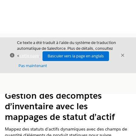
Ce texte a été traduit à l’aide du système de traduction
automatique de Salesforce. Plus de détails, consultez
Fermer
Ferme
<
cette page
.
Basculer vers la page en anglais
Fermer
Pas maintenant
Table des
Afficher la table des matières
matières
Gestion des décomptes
d’inventaire avec les
mappages de statut d’actif
Mappez des statuts d'actifs dynamiques avec des champs de
quantité d'éléments de produit statiques pour suivre