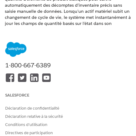
automatiquement des décomptes d'inventaire précis sans
saisie manuelle de données. Lorsqu'un actif matériel subit un
changement de cycle de vie, le système met instantanément à
jour les champs de quantité basés sur l'état dans son
enregistrement d'élément de produit associé. Vérifiez l'état
réel des stocks en temps réel pour optimiser les parcours
d'approvisionnement, éviter les doubles réservations et
éliminer les retards d'exécution.
ÉDITIONS REQUISES
1-800-667-6389
Disponible avec : Lightning Experience
Disponible avec : éditions
Enterprise
,
Performance
et
Unlimited
avec Agentforce IT Service.
SALESFORCE
Fonctionnement du mappage
Déclaration de confidentialité
L'infrastructure évalue le statut des actifs et cumule
Déclaration relative à la sécurité
automatiquement les valeurs dans l'élément de produit
Conditions d’utilisation
associé. Ce cumul se produit uniquement lorsqu'un actif
produit numéroté est lié à un emplacement d'inventaire avec
Directives de participation