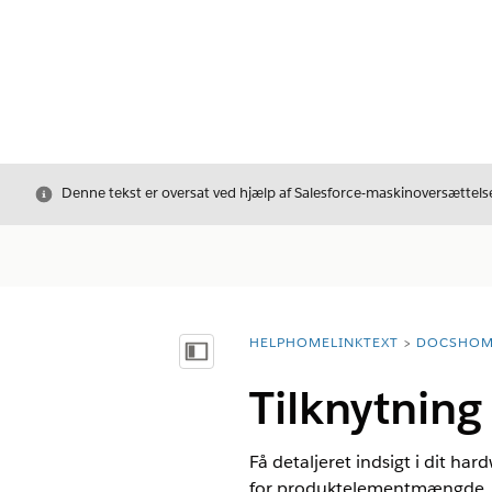
Luk
Denne tekst er oversat ved hjælp af Salesforce-maskinoversættelse
HELPHOMELINKTEXT
DOCSHOM
breadcrumbDescription
Vis indholdsfortegnelse
Tilknytning 
Få detaljeret indsigt i dit ha
for produktelementmængde. Lag