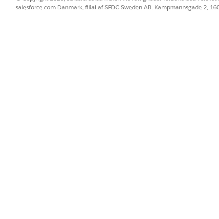
salesforce.com Danmark, filial af SFDC Sweden AB. Kampmannsgade 2, 1
istreringer. Foruddefinerede livscyklustilstande ruller op i dediker
ndividuelt aktiv styrer mængdefelterne på den relaterede pr
er systemet automatisk det mængdefelt, der er knyttet til de
atus. Denne sporing afslører lager, der er klar til implementer
ger.
åndterer tilknytning af en enkelt aktivstatusværdi til et elle
ysisk sporing med operativ parathed. Hold dine tilgængelige 
tiv bliver midlertidigt ubrugeligt.
ager til
Mængde til rådighed
og
Mængde tildelt
.
Mængde beskadiget
og
Mængde til rådighed
.
Denne status opdaterer
Mængde til rådighed
og
Mængde til tilbage