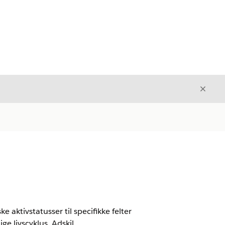
Luk
Luk
aktivstatusser til specifikke felter
e livscyklus. Adskil