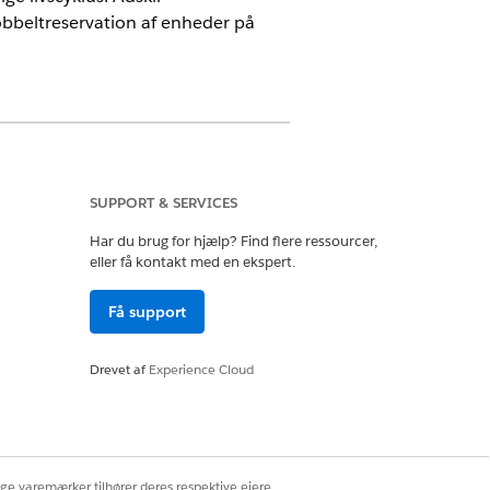
dobbeltreservation af enheder på
SUPPORT & SERVICES
Har du brug for hjælp? Find flere ressourcer,
eller få kontakt med en ekspert.
en statusstyret struktur giver
Få support
oring forhindrer dobbeltreservation af
Drevet af
Experience Cloud
ver, der kan implementeres, på
ritet. Premium-hardware inkluderer
 forhindrer uventet forbrug af lokale
ige varemærker tilhører deres respektive ejere.
idslinjer automatisk. Undgå manuelt at