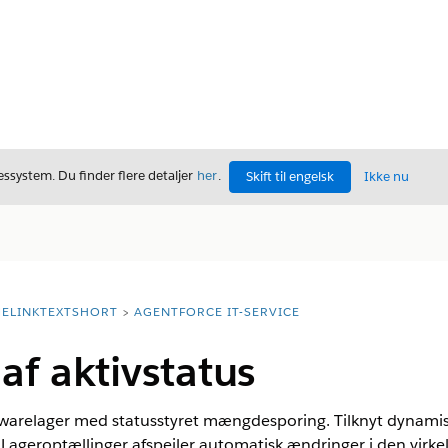
ssystem. Du finder flere detaljer
her
.
Skift til engelsk
Ikke nu
ELINKTEXTSHORT
AGENTFORCE IT-SERVICE
af aktivstatus
rdwarelager med statusstyret mængdesporing. Tilknyt dynamiske 
eroptællinger afspejler automatisk ændringer i den virkelig