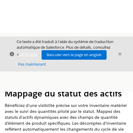
Ce texte a été traduit à l’aide du système de traduction
automatique de Salesforce. Plus de détails, consultez
Fermer
Ferme
<
cette page
.
Basculer vers la page en anglais
Fermer
Pas maintenant
Table des
Afficher la table des matières
matières
Mappage du statut des actifs
Bénéficiez d’une visibilité précise sur votre inventaire matériel
avec le suivi des quantités piloté par le statut. Mappez des
statuts d'actifs dynamiques avec des champs de quantité
d'élément de produit spécifiques. Les décomptes d'inventaire
reflètent automatiquement les changements du cycle de vie