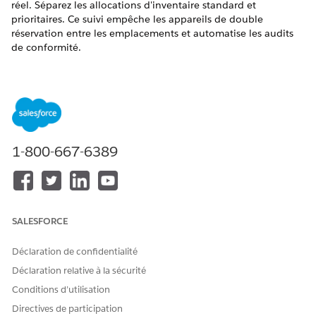
réel. Séparez les allocations d'inventaire standard et
prioritaires. Ce suivi empêche les appareils de double
réservation entre les emplacements et automatise les audits
de conformité.
ÉDITIONS REQUISES
Disponible avec : Lightning Experience
Disponible avec : éditions
Enterprise
,
Performance
et
Unlimited
avec Agentforce IT Service.
1-800-667-6389
Valeur stratégique du mappage du statut des actifs
Pour un administrateur informatique, le suivi d'inventaire
affecte directement la productivité de la force de travail. Le
SALESFORCE
passage à un cadre piloté par le statut offre des avantages
opérationnels évidents.
Déclaration de confidentialité
Éliminer les écarts
de visibilité : Visualisez la disponibilité
Déclaration relative à la sécurité
en temps réel dans les stocks. Un suivi précis empêche la
Conditions d’utilisation
double réservation d'un seul appareil pour plusieurs
Directives de participation
parcours d'exécution. Il arrête les achats inutiles lorsque