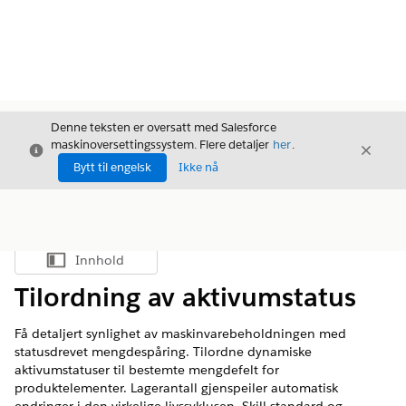
Denne teksten er oversatt med Salesforce
maskinoversettingssystem. Flere detaljer
her
.
Avslutt
Avslut
Avslutt
Bytt til engelsk
Ikke nå
Innhold
Vis innholdsfortegnelse
Tilordning av aktivumstatus
Få detaljert synlighet av maskinvarebeholdningen med
statusdrevet mengdespåring. Tilordne dynamiske
aktivumstatuser til bestemte mengdefelt for
produktelementer. Lagerantall gjenspeiler automatisk