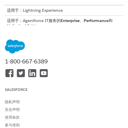
适用于：Lightning Experience
适用于：Agentforce IT服务的
Enterprise
、
Performance
和
Unlimited
Edition。
资产状态映射的战略价值
对于 IT 管理员，库存跟踪会直接影响劳动力的生产力。转向状态驱
动的框架提供了明显的运营优势。
1-800-667-6389
消除可见性差距
：查看整个仓库的实时可用性。准确的跟踪可以
防止为多个履行路径重复预订单个设备。当相邻位置存在可部署
资产时，它会停止不必要的采购。
保护本地部署分配
：将标准库存与高优先级分配隔离。高级硬件
包括为主管场景或新员工入职保留的设备。这种分离防止了远程
SALESFORCE
转移请求的本地备份的意外消耗。
简化审计和财务合规
：自动跟踪库存审计和生命周期刷新时间
隐私声明
线。避免手动处理不匹配的数据记录。预定义的生命周期状态会
安全声明
汇总到专用字段中，以保持数据审计就绪。
使用条款
参与准则
状态驱动的数量字段