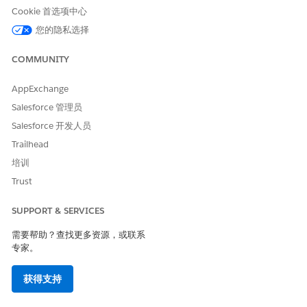
Cookie 首选项中心
单个资产的动态状态会影响相关产品项记录中的数量字段。当资产
您的隐私选择
状态更改时，系统会自动减少与旧状态关联的数量字段。然后，它
为新状态增加字段。此跟踪显示准备部署、正在进行维护或保留给
有效请求的库存。
COMMUNITY
单个状态到多个字段
AppExchange
Salesforce 管理员
状态映射框架处理同时将单个资产状态值映射到一个或多个数量字
段。此框架平衡了物理跟踪与操作就绪。在用户保留资产或资产暂
Salesforce 开发人员
时不可用时，保持现有总计准确。
Trailhead
保留
：此状态有助于
现存数量
和
已分配数量
。
培训
缺陷
：此状态会更新
损坏数量
和
现存数量
。
Trust
搁置或待处理
：此状态会更新
现存数量
和
保留数量
，以将记录与
有效部署隔离。
SUPPORT & SERVICES
通过预定义的状态类别路由动态值
需要帮助？查找更多资源，或联系
专家。
自定义动态资产状态选项列表，以适合您的工作流。为了确保平台
的稳定性，请通过预定义的状态类别路由用户定义的状态值。
获得支持
可
预测可靠性
：状态类别充当预定义的分类，与
产品项目
记录中
的数量字段具有严格的、现成的一对一映射。