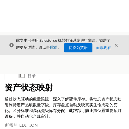
此文本已使用 Salesforce 机器翻译系统进行翻译。如需了
关闭
关闭
关闭
解更多详情，请点击
此处
。
切换为英语
而非现在
目录
显示目录
资产状态映射
通过状态驱动的数量跟踪，深入了解硬件库存。将动态资产状态映
射到特定产品项数量字段。库存盘点自动反映真实生命周期的变
化。区分标准和高优先级库存分配。此跟踪可防止跨位置重复预订
设备，并自动化合规审计。
所需的 EDITION