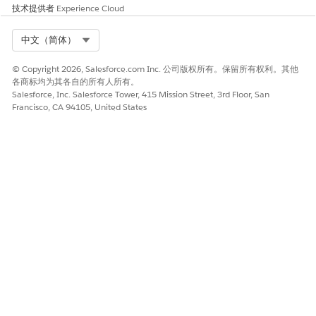
技术提供者
Experience Cloud
自定义
：在引入新操作子状态时，将其映射到现有静态类别。例
如，将“可用 - 翻新”等自定义状态映射到预定义的
库存
类别。
Select Org
中文（简体）
数据完整性
：后台同步引擎读取固定类别，以控制库存汇总。此
架构确保自定义选项列表值不会中断库存数据逻辑。
© Copyright 2026, Salesforce.com Inc. 公司版权所有。保留所有权利。其他
各商标均为其各自的所有人所有。
映射激活的要求
Salesforce, Inc. Salesforce Tower, 415 Mission Street, 3rd Floor, San
Francisco, CA 94105, United States
要使基于资产的库存累计逻辑自动运行，请在数据方案中配置这些
条件。
位置配置
：设置相关记录的
管理范围
字段，以包含
IT 硬件
。选
择
库存位置
。
产品配置
：在父产品记录中选择
产品序列化
。
活动规则
：配置并激活配置管理资产状态限定符设置对象中的显
式映射关联。
另请参阅：
配置资产状态映射
资产状态类别和数量汇总
资产状态跟踪规则