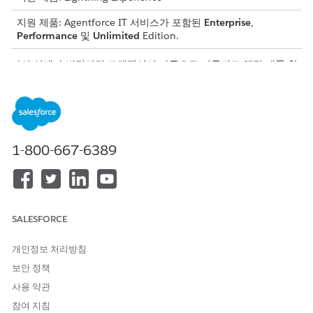
지원 제품: Agentforce IT 서비스가 포함된
Enterprise
,
Performance
및
Unlimited
Edition.
자산 상태가 변경되면 트랜잭션이 자동으로 기록되고 해당 제품 항
목 수량 필드가 업데이트됩니다.
IT 하드웨어 자산 관리 데이터 모델에서 상태 범주는 자산의 수명
주기 스테이지에 대한 구조적 분류 역할을 합니다. 이러한 범주는
다양한 동적 자산 상태 값에 매핑되므로 재고 수에 실제 변경 사항
이 자동으로 반영됩니다.
1-800-667-6389
상태 및 범주 매핑 이해
상태 범주
: 항목의 수명 주기 스테이지를 정의하는 고정된 구조
분류입니다(예: 재고 있음 또는 사용 중).
SALESFORCE
자산 상태
: 해당 수명 주기 스테이지 내에서 자산에 발생하는 일
을 정확하게 추적하는 사용자 정의 가능한 상태 값(예: 사용 가
개인정보 처리방침
능, 예약 또는 보류 중)입니다.
보안 정책
사용자 정의 자산 상태 값을 고정 상태 범주에 매핑하여 조직을 엄
사용 약관
격한 기본 용어로 제한하지 않고도 전문화된 워크플로를 예측 가능
한 백엔드 재고 수로 변환합니다.
참여 지침