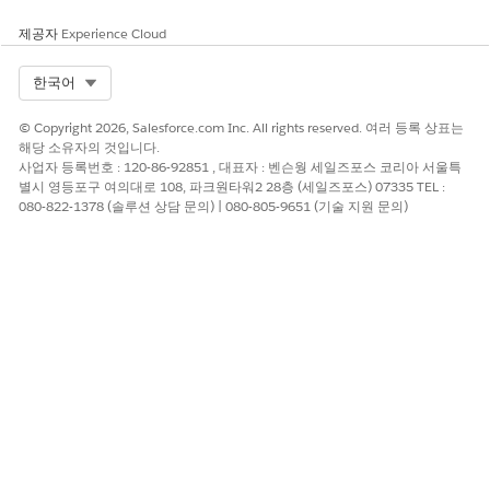
제공자
Experience Cloud
재고 수량 롤업
단일 수량 합계를 사용하면 운영상의 문제를 야기할 수 있습니다.
Select Org
한국어
예를 들어 재고 감사에 이미 들어오는 직원을 위해 예약되었거나 수
리를 위해 나가는 항목이 포함되어 있는 경우 장비가 과도하게 유망
© Copyright 2026, Salesforce.com Inc. All rights reserved. 여러 등록 상표는
할 위험이 있습니다. 이렇게 하면 비상 조달 주기가 트리거될 수 있
해당 소유자의 것입니다.
습니다.
사업자 등록번호 : 120-86-92851 , 대표자 : 벤슨웡 세일즈포스 코리아 서울특
별시 영등포구 여의대로 108, 파크원타워2 28층 (세일즈포스) 07335 TEL :
이러한 자동 롤업은 재고를 고유한 수량 필드로 구분합니다. 이 구
080-822-1378 (솔루션 상담 문의) | 080-805-9651 (기술 지원 문의)
성을 통해 소싱 에이전트가 가용성을 실시간으로 확인할 수 있습니
다. 이를 통해 자동 보충 규칙이 사용 가능한 재고 수량을 쿼리하고
재무 보고서에서 자산 감소를 추적할 수 있습니다.
자산 상태가 변경되면 관련 제품 항목의 해당 수량 필드가 자동으로
업데이트됩니다.
자산 상태
제품 항목의 영향받은 수량 필드
사용 가능/복구됨
보유 수량
결함
보유 수량, 손상된 수량
운송 중
운송 수량