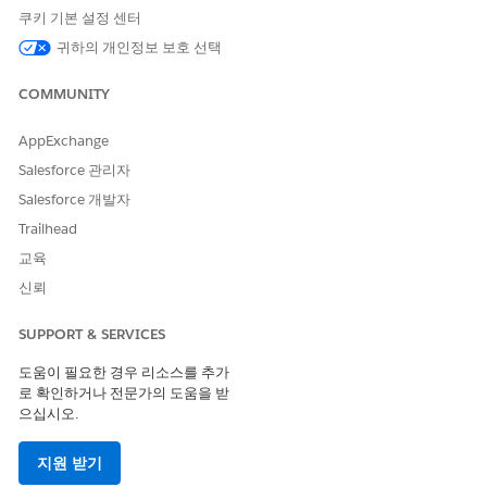
쿠키 기본 설정 센터
자산 상태에 상태 범주 매핑
귀하의 개인정보 보호 선택
시스템은 다음과 같이 수명 주기 단계를 분류합니다.
COMMUNITY
상태 범주
자산 상태
AppExchange
주문
주문
Salesforce 관리자
운송 중
운송 중
Salesforce 개발자
Trailhead
재고
사용 가능, 예약, 설치 보류 중,
전송 보류 중, 결함, 수리 보류
교육
중, 대기 중, 복구됨
신뢰
사용 중
할당됨, 보류 중인 복구, 보류
중인 사용 중지, 할당되지 않음
SUPPORT & SERVICES
서비스 점검 중
서비스 점검 중
도움이 필요한 경우 리소스를 추가
로 확인하거나 전문가의 도움을 받
사용 중지됨
폐기 보류 중, 폐기 인증서 보류
으십시오.
중, 폐기됨
지원 받기
누락됨
분실, 도난