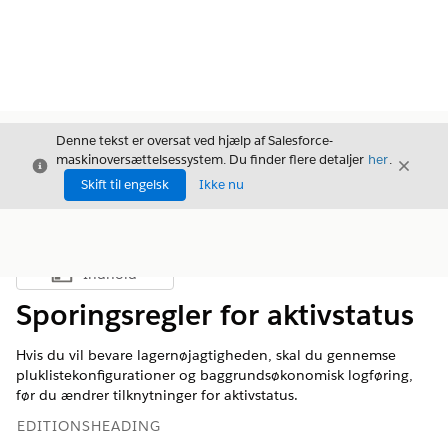
Denne tekst er oversat ved hjælp af Salesforce-
maskinoversættelsessystem. Du finder flere detaljer
her
.
Luk
Luk
Luk
Skift til engelsk
Ikke nu
Indhold
Vis indholdsfortegnelse
Sporingsregler for aktivstatus
Hvis du vil bevare lagernøjagtigheden, skal du gennemse
pluklistekonfigurationer og baggrundsøkonomisk logføring,
før du ændrer tilknytninger for aktivstatus.
EDITIONSHEADING