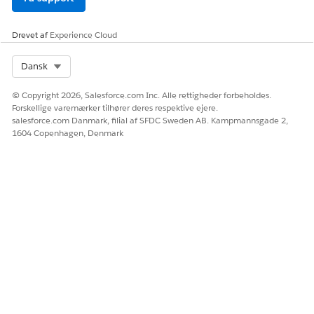
Drevet af
Experience Cloud
LØSTE DENNE ARTIKEL DIT PROBLEM?
Giv os besked, så vi kan forbedre os!
Select Org
Dansk
Ja
Nej
© Copyright 2026, Salesforce.com Inc. Alle rettigheder forbeholdes.
Forskellige varemærker tilhører deres respektive ejere.
salesforce.com Danmark, filial af SFDC Sweden AB. Kampmannsgade 2,
1604 Copenhagen, Denmark