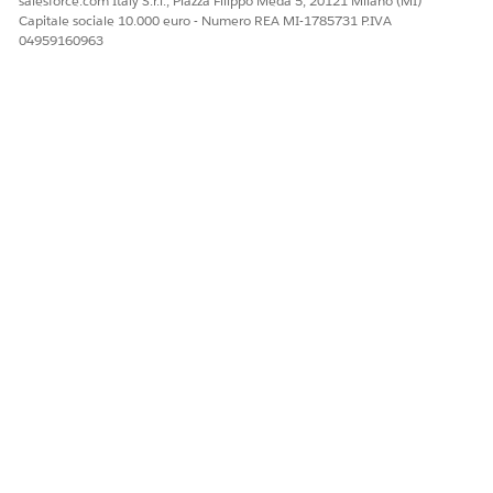
salesforce.com Italy S.r.l., Piazza Filippo Meda 5, 20121 Milano (MI)
prodotto con un tipo di transazione Rettificato al termine
Capitale sociale 10.000 euro - Numero REA MI-1785731 P.IVA
di un aggiornamento.
04959160963
Vincoli del flusso
di lavoro: Affidarsi ai flussi di lavoro
automatici per le modifiche dello stato per evitare saldi
duplicati o differenze di tracciamento ed evitare le
immissioni manuali nell'oggetto transazione.
QUESTO ARTICOLO HA RISOLTO IL PROBLEMA?
Facci sapere, così possiamo migliorare!
Sì
No