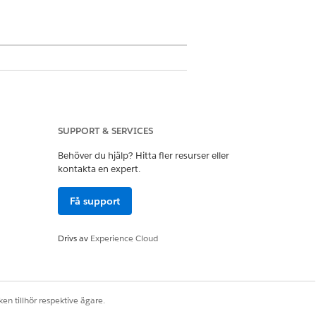
SUPPORT & SERVICES
Tillgångsstatus för att matcha
Behöver du hjälp? Hitta fler resurser eller
 för att beräkna summeringar på
kontakta en expert.
Få support
ka mappningsberoenden stör
igurera och aktivera nya
Drivs av
Experience Cloud
tta ramverk förhindrar omappade
en tillhör respektive ägare.