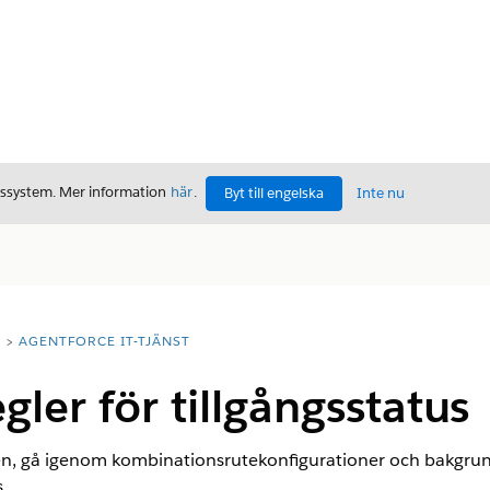
gssystem. Mer information
här
.
Byt till engelska
Inte nu
T
AGENTFORCE IT-TJÄNST
gler för tillgångsstatus
nen, gå igenom kombinationsrutekonfigurationer och bakgru
.