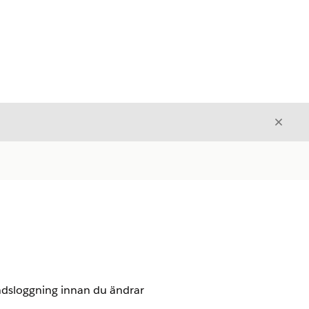
Stäng
Stäng
ndsloggning innan du ändrar