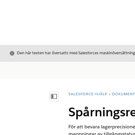
Stäng
Den här texten har översatts med Salesforces maskinöversättnin
SALESFORCE-HJÄLP
DOKUMEN
Du är här:
Visa innehållsförteckning
Spårningsre
För att bevara lagerprecisio
mappningar av tillgångsstatus