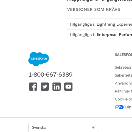
VERSIONER SOM KRÄVS
Tillgängliga i: Lightning Experi
Tillgängliga i:
Enterprise
,
Perfo
Kombinationsrutevärdemodifi
SALESFO
Administratörer lägger till e
Sekretess
organisatoriska arbetsflöden.
1-800-667-6389
Säkerhets
fältnivå, inklusive transitkvant
Användnin
Konfigurationsintegritet
: Att
Riktlinjer
datasynkroniseringen.
Tillgångsmappningssekvens
Cookie-p
:
tillgångsmappningar i Instäl
Dina
tillgångslägen och skyddar ra
Automatiserade huvudbokpos
Select Org
Svenska