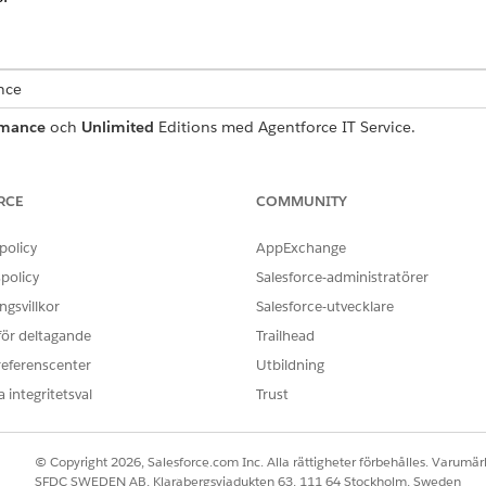
ence
rmance
och
Unlimited
Editions med Agentforce IT Service.
erare och borttagningsrisker
RCE
COMMUNITY
gna konfigurationsvärden i den dynamiska kombinationsrutan 
policy
AppExchange
 Systemarkitekturen förlitar sig på kombinationsrutevärden
policy
Salesforce-administratörer
iteter, antal på plats och allokeringar.
gsvillkor
Salesforce-utvecklare
 ändra eller ta bort aktiva kombinationsrutevärden utan att grans
 för deltagande
Trailhead
referenscenter
 För att ändra en fas i infrastrukturlivscykeln på ett säkert sätt, konf
Utbildning
lningar innan du åsidosätter gamla kombinationsrutealternativ. De
 integritetsval
Trust
pporteringstabeller från datakorruption.
© Copyright 2026, Salesforce.com Inc. Alla rättigheter förbehålles. Varumärk
ter och utlösarkörningar
SFDC SWEDEN AB, Klarabergsviadukten 63, 111 64 Stockholm, Sweden