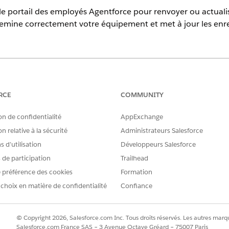
 portail des employés Agentforce pour renvoyer ou actualis
hemine correctement votre équipement et met à jour les enre
erience
prise
,
Performance
et
Unlimited
avec Agentforce IT Service.
RCE
COMMUNITY
AUTORISATIONS UTILISATEUR REQUISES
on de confidentialité
AppExchange
loyés Agentforce :
Licence d’ensemble d’autori
n relative à la sécurité
Administrateurs Salesforce
autorisation utilisateur
Utilis
 d’utilisation
Développeurs Salesforce
rtal
, recherchez et sélectionnez
Unified Catalog
(Catalogue unifié).
s de participation
Trailhead
tériel
ou recherchez un modèle de retour spécifique, par exempl
 préférence des cookies
Formation
bué dans la liste des équipements.
 choix en matière de confidentialité
Confiance
ification commerciale ou sélectionnez un motif de retour.
ez quand vous envisagez de renvoyer le matériel.
© Copyright 2026, Salesforce.com Inc. Tous droits réservés. Les autres marqu
Salesforce.com France SAS – 3 Avenue Octave Gréard – 75007 Paris