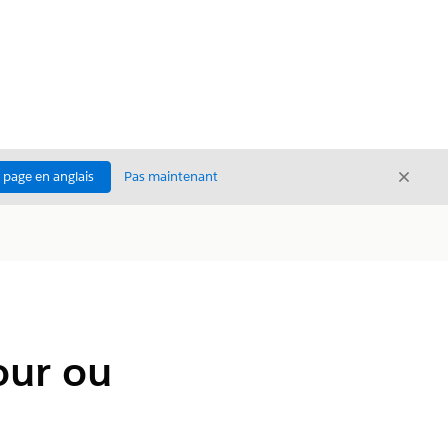
Ferme
a page en anglais
Pas maintenant
Fermer
our ou