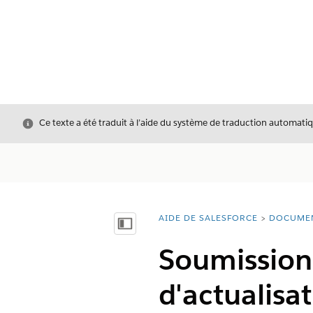
Fermer
Ce texte a été traduit à l’aide du système de traduction automatiq
AIDE DE SALESFORCE
DOCUME
Vous êtes ici :
Afficher la table des matières
Soumission
d'actualisa