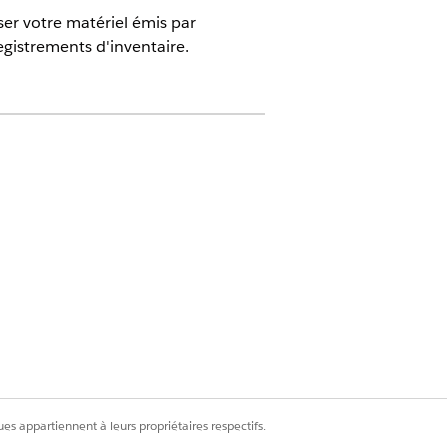
er votre matériel émis par
gistrements d'inventaire.
sations
AI pour portail
des employés et
er l’IA dans
portail des employés
e
Demander le retour
d'appareil.
es appartiennent à leurs propriétaires respectifs.