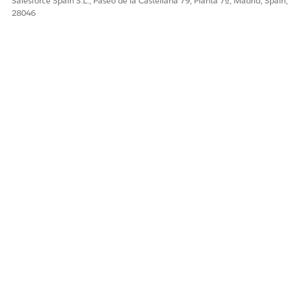
Salesforce Spain S.L., Paseo de la Castellana 79, Planta 7ª, Madrid, Spain,
28046