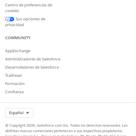
¿RESOLVIÓ ESTE ARTÍCULO SU PROBLEMA?
Centro de preferencias de
¡Háganos saber cómo podemos mejorar!
cookies
Sus opciones de
Sí
No
privacidad
COMMUNITY
AppExchange
Administradores de Salesforce
Desarrolladores de Salesforce
Trailhead
Formación
Confianza
Select Org
Español
© Copyright 2026, Salesforce.com Inc. Todos los derechos reservados. Las
distintas marcas comerciales pertenecen a sus respectivos propietarios.