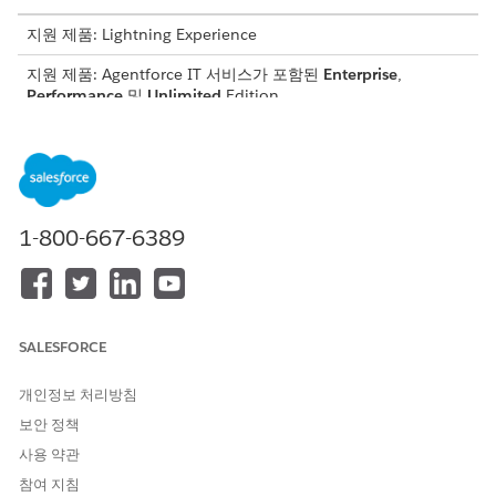
지원 제품: Lightning Experience
지원 제품: Agentforce IT 서비스가 포함된
Enterprise
,
Performance
및
Unlimited
Edition.
서비스 프로세스 명명 제약
플로 요소 레이블, API 이름, 설명 및 수동으로 만든 변수 이름은 현
지화를 지원하지 않습니다. 메타데이터 제약으로 인해 영어로만 다
음 표준 IT 서비스 관리 템플릿에 액세스할 수 있습니다.
1-800-667-6389
새 하드웨어 요청
복구
새로 고침
장치 분실
SALESFORCE
하드웨어 문제
개인정보 처리방침
보안 정책
사용 약관
이 기사를 통해 문제를 해결했습니까?
개선을 위한 의견을 보내주세요.
참여 지침