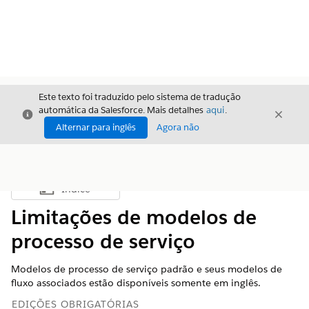
Este texto foi traduzido pelo sistema de tradução
automática da Salesforce. Mais detalhes
aqui
.
Fechar
Fecha
Fechar
Alternar para inglês
Agora não
Índice
Mostrar índice
Limitações de modelos de
processo de serviço
Modelos de processo de serviço padrão e seus modelos de
fluxo associados estão disponíveis somente em inglês.
EDIÇÕES OBRIGATÓRIAS