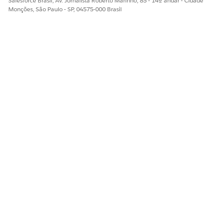
Salesforce Brasil, Av. Jornalista Roberto Marinho, 85 - 14º andar - Cidade
Monções, São Paulo - SP, 04575-000 Brasil