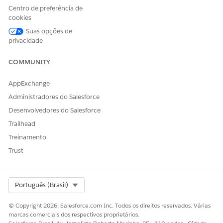
ESTE ARTIGO RESOLVEU SEU PROBLEMA?
Centro de preferência de
Diga-nos para podermos melhorar!
cookies
Suas opções de
Sim
Não
privacidade
COMMUNITY
AppExchange
Administradores do Salesforce
Desenvolvedores do Salesforce
Trailhead
Treinamento
Trust
Select Org
Português (Brasil)
© Copyright 2026, Salesforce.com Inc. Todos os direitos reservados. Várias
marcas comerciais dos respectivos proprietários.