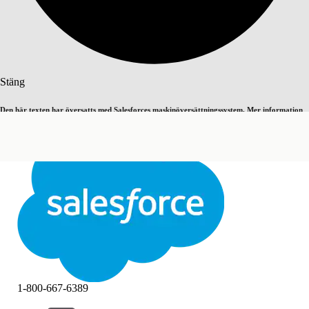
Sök
Stäng
Den här texten har översatts med Salesforces maskinöversättningssystem. Mer information
Byt till engelska
Inte nu
här
.
Stäng
Stäng
1-800-667-6389