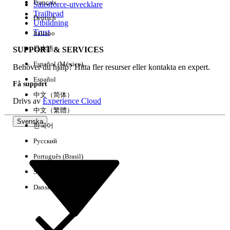
Français
Salesforce-utvecklare
Trailhead
Deutsch
Händelse
Utbildning
Trust
Italiano
日本語
SUPPORT & SERVICES
Español (México)
Behöver du hjälp? Hitta fler resurser eller kontakta en expert.
Rensa alla
Klart
Español
Få support
中文（简体）
Drivs av
Experience Cloud
中文（繁體）
Svenska
한국어
Русский
Português (Brasil)
Suomi
Dansk
Inga resultat