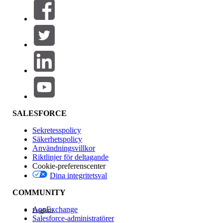
Filtrera efter (0)
VÄLJ FILTER
Lägg till
Produktområde
Funktionspåverkan
SALESFORCE
Sekretesspolicy
Säkerhetspolicy
Användningsvillkor
Riktlinjer för deltagande
Cookie-preferenscenter
Dina integritetsval
Version
COMMUNITY
AppExchange
English
Salesforce-administratörer