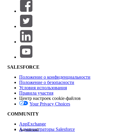
Фильтровать по (0)
ВЫБРАТЬ ФИЛЬТРЫ
Добавить
Область продуктов
Влияние на функции
SALESFORCE
Положение о конфиденциальности
Положение о безопасности
Условия использования
Правила участия
Центр настроек cookie-файлов
Your Privacy Choices
Версия
COMMUNITY
AppExchange
Администраторы Salesforce
Английский