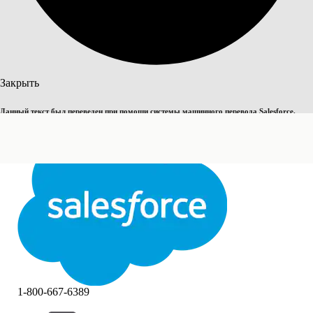
Поиск
Закрыть
Данный текст был переведен при помощи системы машинного перевода Salesforce.
Переключить на английский
Дополнительные сведения см.
здесь
.
Не сейчас
Закрыть
Закрыть
1-800-667-6389