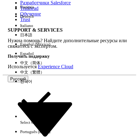
Разработчики Salesforce
Français
Trailhead
Возможности
Обучение
Deutsch
Trust
Italiano
SUPPORT & SERVICES
日本語
Нужна помощь? Найдите дополнительные ресурсы или
Очистить все
Готово
Español (México)
свяжитесь с экспертом.
Español
Получить поддержку
中文（简体）
Используется
Experience Cloud
中文（繁體）
Русский
한국어
Select Org
Русский
Português (Brasil)
Результаты отсутствуют