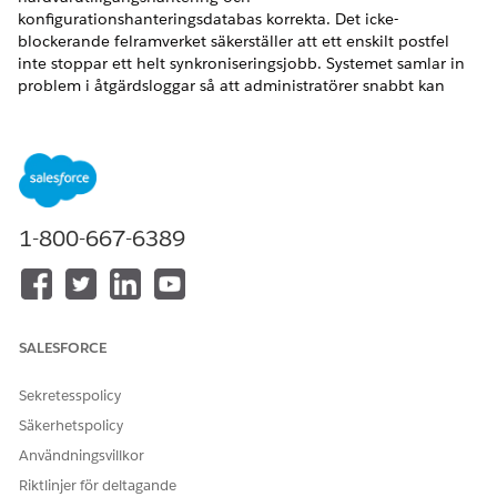
konfigurationshanteringsdatabas korrekta. Det icke-
blockerande felramverket säkerställer att ett enskilt postfel
inte stoppar ett helt synkroniseringsjobb. Systemet samlar in
problem i åtgärdsloggar så att administratörer snabbt kan
granska och lösa avvikelser.
VERSIONER SOM KRÄVS
Tillgängliga i: Lightning Experience
1-800-667-6389
Tillgängliga i:
Enterprise
,
Performance
och
Unlimited
Editions med Agentforce IT Service.
Nyckelundantagskategorier
Synkroniseringsmotorn bevakar specifika kategorier av
SALESFORCE
undantag för att förhindra felaktiga länkar och
datakorruption mellan konfigurationsobjekt (CI) och
Sekretesspolicy
tillgångar.
Säkerhetspolicy
Undantag för att länka och matcha
Användningsvillkor
Riktlinjer för deltagande
Flera tillgångsmatchningar
: Om en upptäckt CI matchar