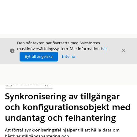
Den här texten har översatts med Salesforces
maskinöversättningssystem. Mer information
här
.
Stäng
Stäng
Stäng
Byt till engelska
Inte nu
Innehållsförteckningar
Visa innehållsförteckning
Synkronisering av tillgångar
och konfigurationsobjekt med
undantag och felhantering
Att förstå synkroniseringsfel hjälper till att hålla data om
hårdvarutillgångshantering och