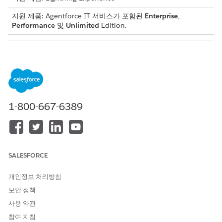
지원 제품: Agentforce IT 서비스가 포함된
Enterprise
,
Performance
및
Unlimited
Edition.
필요한 권한
권한 집합 라이센스
직원 포털용 AI
사용자 권한
직원 포털에서 AI 사용
1-800-667-6389
하드웨어 요청을 제출하거나 새로 고치거나 회수하면 서비스 요청
이 트리거됩니다. 수명 주기 전반에 걸쳐 이 요청을 추적하여 배송
또는 승인 업데이트를 모니터링합니다.
Agentforce 직원 포털
을 엽니다.
내 티켓
을 선택합니다.
SALESFORCE
목록에서 하드웨어 요청을 찾고 현재
상태를 확인하십시오
.
개인정보 처리방침
보안 정책
사용 약관
참여 지침
서비스 요청은 통합 상태 수명 주기를 따릅니다.
노트