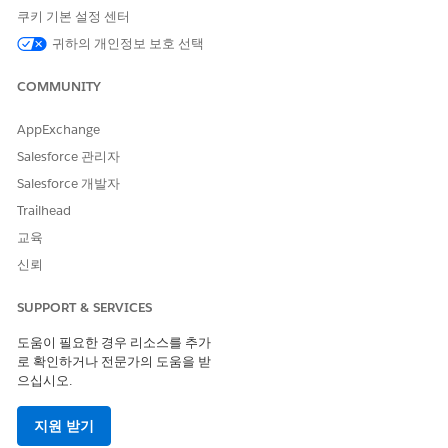
제출됨
: 시스템에서 요청을 수신하고 검토 대기 중입니
쿠키 기본 설정 센터
다.
귀하의 개인정보 보호 선택
승인됨
: 관리자 또는 관리자가 요청을 승인합니다.
할당됨
: IT 처리 담당자가 요청을 관리합니다.
COMMUNITY
진행 중
: IT에서 하드웨어를 가져오거나 배송을 준비합니
다.
AppExchange
완료
: IT 부서는 하드웨어를 배달하거나 반품을 처리합니
Salesforce 관리자
다.
Salesforce 개발자
Trailhead
알림
교육
이메일
,
Slack
또는
Microsoft Teams
에서 실시간 알림을 확인합니
신뢰
다. 관리자가 요청을 승인, 거부, 배송 또는 보류할 경우 시스템에서
자동으로 업데이트를 보냅니다.
SUPPORT & SERVICES
다음 사항도 참조:
도움이 필요한 경우 리소스를 추가
IT 자산 관리에 대한 서비스 요청
로 확인하거나 전문가의 도움을 받
으십시오.
IT 서비스에 대한 요청 관리
지원 받기