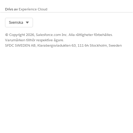
begäran.
Drivs av
Experience Cloud
SE ÄVEN:
Select Org
Svenska
Servicebegäranden för hantering av IT-tillgångar
Begäranhantering för IT-tjänster
© Copyright 2026, Salesforce.com Inc. Alla rättigheter förbehålles.
Varumärken tillhör respektive ägare.
SFDC SWEDEN AB, Klarabergsviadukten 63, 111 64 Stockholm, Sweden
LÖSTE DENNA ARTIKEL DITT PROBLEM?
Berätta för oss vad vi kan förbättra!
Ja
Nej