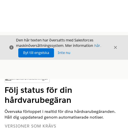
Den här texten har översatts med Salesforces
maskinöversättningssystem. Mer information
här
.
Stäng
Stäng
Stäng
Byt till engelska
Inte nu
Innehållsförteckningar
Visa innehållsförteckning
Följ status för din
hårdvarubegäran
Övervaka förloppet i realtid för dina hårdvarubegäranden.
Håll dig uppdaterad genom automatiserade notiser.
VERSIONER SOM KRÄVS