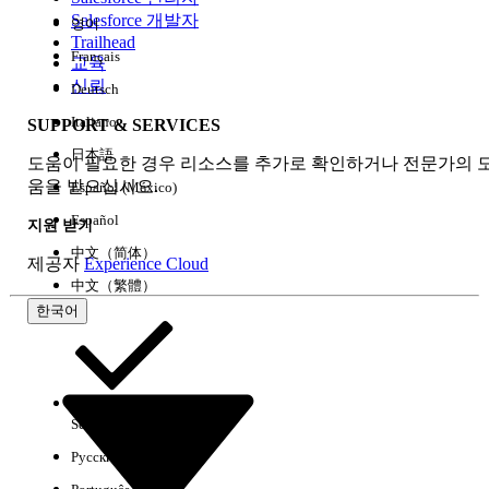
Salesforce 개발자
영어
경험
Trailhead
Français
교육
신뢰
Deutsch
Italiano
SUPPORT & SERVICES
모두 지우기
완료
日本語
도움이 필요한 경우 리소스를 추가로 확인하거나 전문가의 
움을 받으십시오.
Español (México)
Español
지원 받기
中文（简体）
제공자
Experience Cloud
中文（繁體）
한국어
Select Org
한국어
Русский
결과 없음