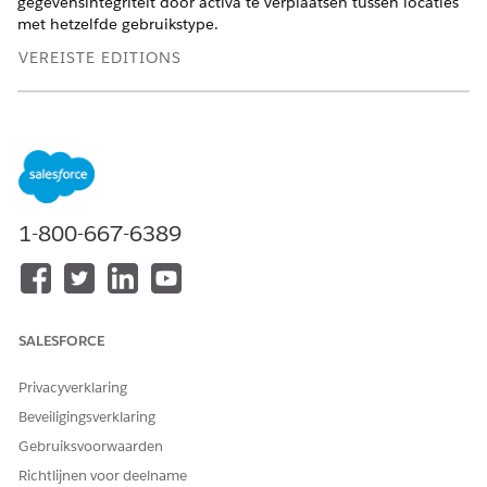
gegevensintegriteit door activa te verplaatsen tussen locaties
met hetzelfde gebruikstype.
VEREISTE EDITIONS
Beschikbaar in: Lightning Experience
Beschikbaar in:
Enterprise
,
Performance
en
Unlimited
Edition met Agentforce IT Service.
VEREISTE GEBRUIKERSMACHTIGINGEN
1-800-667-6389
Productoverdrachten
Hardware Asset
beheren:
Management -
Voorraadbeheer
Zorg ervoor dat zowel de bronlocatie als de
SALESFORCE
bestemmingslocatie hetzelfde
gebruikstype Locatie
hebben, zoals Op activum gebaseerd. Het systeem
Privacyverklaring
blokkeert overdrachten tussen locaties met verschillende
Beveiligingsverklaring
gebruikstypen om de gegevensintegriteit te behouden.
Gebruiksvoorwaarden
Zorg ervoor dat u de hardware niet hebt gekoppeld aan
Richtlijnen voor deelname
een actieve leveringsorder of een actief serviceverzoek.