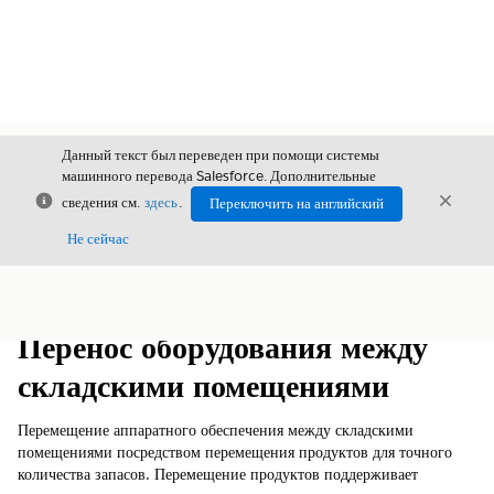
Данный текст был переведен при помощи системы
машинного перевода Salesforce. Дополнительные
Закрыть
Закры
сведения см.
здесь
.
Переключить на английский
Закрыт
Не сейчас
Содержание
Показать содержание
Перенос оборудования между
складскими помещениями
Перемещение аппаратного обеспечения между складскими
помещениями посредством перемещения продуктов для точного
количества запасов. Перемещение продуктов поддерживает