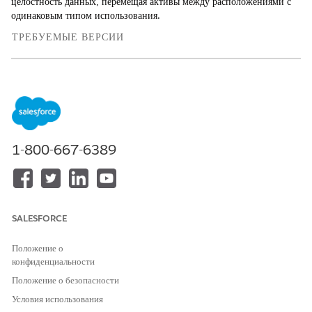
целостность данных, перемещая активы между расположениями с
одинаковым типом использования.
ТРЕБУЕМЫЕ ВЕРСИИ
Доступно в версиях: Lightning Experience
Доступно в версиях:
Enterprise
,
Performance
и
Unlimited
Edition с Agentforce IT Service.
ТРЕБУЕМЫЕ ПОЛНОМОЧИЯ ПОЛЬЗОВАТЕЛЯ
1-800-667-6389
Для управления
Управление аппаратными
перемещениями продуктов:
активами - Менеджер запаса
Убедитесь, что исходное и целевое расположения используют
SALESFORCE
одинаковый
тип использования расположения
, например, на
основе актива. Система блокирует перемещения между
Положение о
расположениями с разными типами использования для
конфиденциальности
сохранения целостности данных.
Убедитесь, что аппаратное обеспечение не связано с активным
Положение о безопасности
заказом выполнения или запросом на обслуживание.
Условия использования