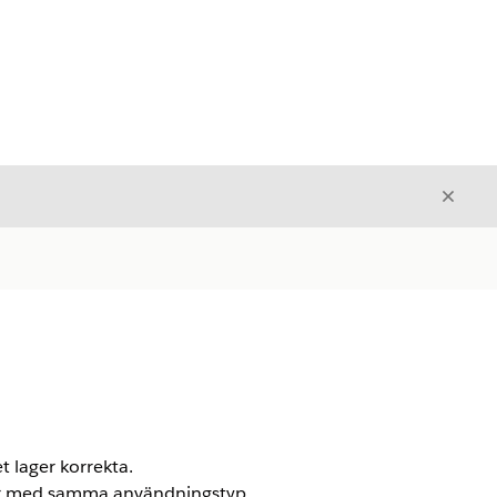
Stäng
Stäng
 lager korrekta.
tser med samma användningstyp.