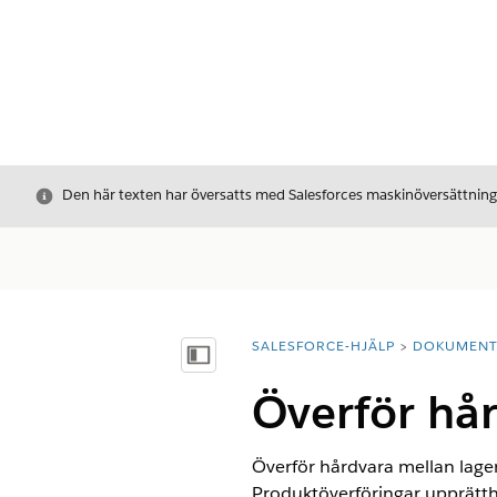
Stäng
Den här texten har översatts med Salesforces maskinöversättnin
SALESFORCE-HJÄLP
DOKUMEN
Du är här:
Visa innehållsförteckning
Överför hår
Överför hårdvara mellan lager
Produktöverföringar upprätth