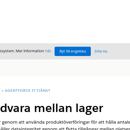
gssystem. Mer information
här
.
Byt till engelska
Inte nu
T
AGENTFORCE IT-TJÄNST
dvara mellan lager
 genom att använda produktöverföringar för att hålla antalet
åller dataintegritet genom att flytta tillgångar mellan pla