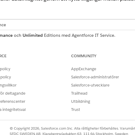
ence
rmance
och
Unlimited
Editions med Agentforce IT Service.
ANVÄNDARBEHÖRIGHETER SOM KRÄVS
RCE
COMMUNITY
Hantering av hårdvarutillgån
policy
AppExchange
stinationsplatsen delar samma
platsanvändningstyp
, till exempel Til
policy
Salesforce-administratörer
ed olika användningstyper för att upprätthålla dataintegritet.
 hårdvaran till en aktiv uppfyllandeorder eller servicebegäran.
gsvillkor
Salesforce-utvecklare
 för deltagande
Trailhead
are Asset Management
från
Appstartaren
.
referenscenter
Utbildning
 integritetsval
Trust
utrymme som maskinvaran lämnar.
et lager som tar emot maskinvaran.
© Copyright 2026, Salesforce.com Inc. Alla rättigheter förbehålles. Varumärk
SFDC SWEDEN AB, Klarabergsviadukten 63, 111 64 Stockholm, Sweden