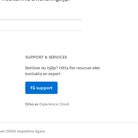
SUPPORT & SERVICES
gar - Lagerhanterare
Behöver du hjälp? Hitta fler resurser eller
lgångsbaserad. Systemet blockerar
kontakta en expert.
Få support
Drivs av
Experience Cloud
en tillhör respektive ägare.