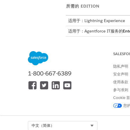
所需的 EDITION
适用于：Lightning Experience
适用于：Agentforce IT服务的
Ent
SALESFO
管理产品转移：
隐私声明
确保源和目标位置共享相同的
位
1-800-667-6389
请确保您尚未将硬件链接到有效
安全声明
使用条款
从
应用程序启动
程序中，查找
选择
产品转移
。
参与准则
选择
新建
。
Cookie
输入转移详细信息：
您
源位置
：选择硬件要离开的
目标位置
：选择接收硬件的
将特定硬件添加到转移：
Select Org
中文（简体）
转到“
相关”
选项卡，并在“
产