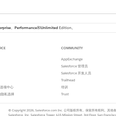
erprise
、
Performance
和
Unlimited
Edition。
所需用户权限
RCE
COMMUNITY
硬件资产管理 - 库存经理
AppExchange
置使用类型
，例如基于资产。系统会阻止不同使用类型的位置之间的转移
的履行订单或服务请求。
Salesforce 管理员
Salesforce 开发人员
并选择
IT 硬件资产管理
。
Trailhead
 首选项中心
培训
的隐私选择
Trust
仓库。
仓库。
© Copyright 2026, Salesforce.com Inc. 公司版权所有。保留所
Salesforce, Inc. Salesforce Tower, 415 Mission Street, 3rd Floor, San Francis
品转移行项目
”相关列表中选择
新建
。