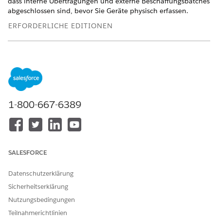
dass interne Übertragungen und externe Beschaffungsbatches
abgeschlossen sind, bevor Sie Geräte physisch erfassen.
ERFORDERLICHE EDITIONEN
Verfügbarkeit: Lightning Experience
Verfügbarkeit:
Enterprise
,
Performance
und
Unlimited
Edition mit Agentforce IT Service.
ERFORDERLICHE BENUTZERBERECHTIGUNGEN
1-800-667-6389
Anzeigen und Verwalten von
Hardware-
Abwicklungsabhängigkeiten
Vermögenswertverwaltung –
Inventarverwalter
Suchen Sie im App Launcher nach
IT Hardware Asset
SALESFORCE
Management
und wählen Sie diese Option aus.
Wählen Sie
Abwicklungsaufträge
aus.
Datenschutzerklärung
Wählen Sie den ausstehenden Abwicklungsauftrag aus,
Sicherheitserklärung
der Ihrem Standort zugewiesen ist.
Nutzungsbedingungen
Wählen Sie auf der Registerkarte "
Verwandt
" die Option
Teilnahmerichtlinien
Alle anzeigen
aus, um die abzurufenden Produkte zu